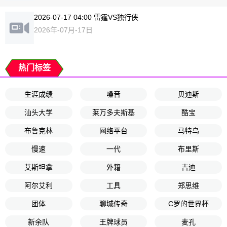
2026-07-17 04:00 雷霆VS独行侠
2026年-07月-17日
热门标签
生涯成绩
噪音
贝迪斯
汕头大学
莱万多夫斯基
酷宝
布鲁克林
网络平台
马特乌
慢速
一代
布里斯
艾斯坦拿
外籍
吉迪
阿尔艾利
工具
郑思维
团体
聊城传奇
C罗的世界杯
新余队
王牌球员
麦孔