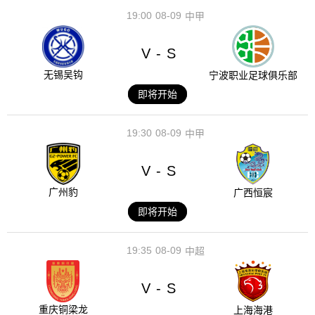
19:00
08-09
中甲
V
S
-
无锡吴钩
宁波职业足球俱乐部
即将开始
19:30
08-09
中甲
V
S
-
广州豹
广西恒宸
即将开始
19:35
08-09
中超
V
S
-
重庆铜梁龙
上海海港