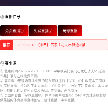
2026-08-15 【中甲】 石家庄功夫VS延边龙鼎
直播信号
2026-08-15 【中甲】 石家庄功夫VS延边龙鼎
2026-08-15 【中甲】 石家庄功夫VS延边龙鼎
免费直播①
免费直播②
玩球直播
2026-08-15 【中甲】 石家庄功夫VS延边龙鼎
推荐
2026-08-15 【中甲】 石家庄功夫VS延边龙鼎
2026-08-15 【中甲】 石家庄功夫VS延边龙鼎
2026-08-15 【中甲】 石家庄功夫VS延边龙鼎
赛事源
2026-08-15 【中甲】 石家庄功夫VS延边龙鼎
2026-08-15 【中甲】 石家庄功夫VS延边龙鼎
①.北京时间2026-07-17 19:30:00，中甲联赛比赛【石家庄功夫VS延边
龙鼎】准时在线免费直播。
2026-08-15 【中甲】 石家庄功夫VS延边龙鼎
2026-08-15 【中甲】 石家庄功夫VS延边龙鼎
②.喜欢看中甲现场直播比赛的朋友可以提前【CTRL+D】收藏本页面以
免错过直播。还为您在本页面索引了相关中甲、石家庄功夫直播、延边龙
2026-08-15 【中甲】 石家庄功夫VS延边龙鼎
2026-08-15 【中甲】 石家庄功夫VS延边龙鼎
鼎直播的近期比赛列表以及两队历史交锋、两队赛程。
③.页面内容由『足球直播吧』体育小编整理发布；24小时为球迷朋友提
2026-08-15 【中甲】 石家庄功夫VS延边龙鼎
供最新的体育赛事直播预告、足球直播，中甲直播。
2026-08-14 【中甲】 石家庄功夫VS延边龙鼎
2026-08-15 【中甲】 石家庄功夫VS延边龙鼎