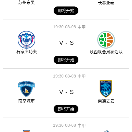
苏州东吴
长春亚泰
即将开始
19:30
08-08
中甲
V
S
-
石家庄功夫
陕西联合月亮泊队
即将开始
19:30
08-08
中甲
V
S
-
南京城市
南通支云
即将开始
19:30
08-08
中甲