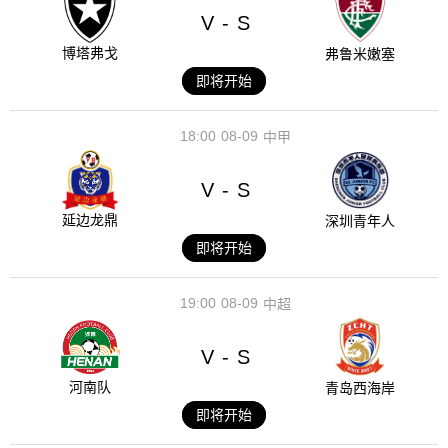
V
S
-
博塔弗戈
弗鲁米嫩塞
即将开始
18:00
08-09
中甲
V
S
-
延边龙鼎
深圳青年人
即将开始
19:00
08-09
中超
V
S
-
河南队
青岛西海岸
即将开始