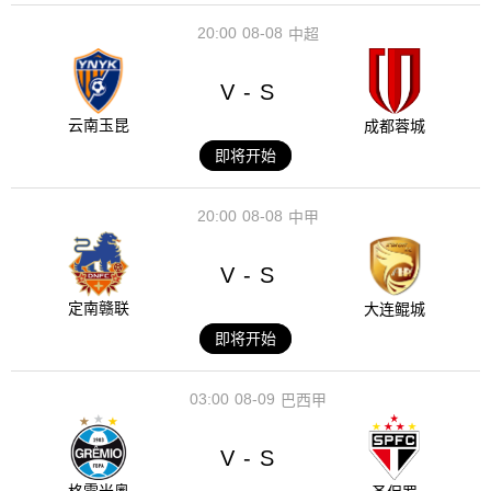
20:00
08-08
中超
V
S
-
云南玉昆
成都蓉城
即将开始
20:00
08-08
中甲
V
S
-
定南赣联
大连鲲城
即将开始
03:00
08-09
巴西甲
V
S
-