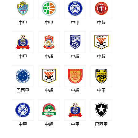
中甲
中甲
中甲
中超
中甲
中超
中超
中超
巴西甲
中超
中超
中甲
中甲
中超
中甲
巴西甲