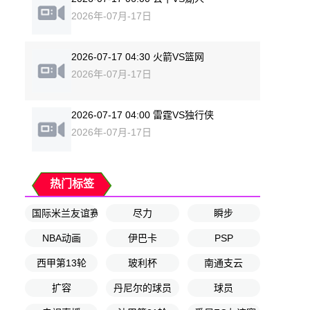
2026年-07月-17日
2026-07-17 04:30 火箭VS篮网
2026年-07月-17日
2026-07-17 04:00 雷霆VS独行侠
2026年-07月-17日
热门标签
国际米兰友谊赛
尽力
瞬步
NBA动画
伊巴卡
PSP
西甲第13轮
玻利杯
南通支云
扩容
丹尼尔的球员
球员