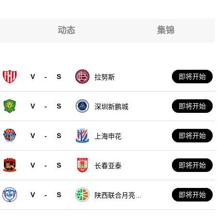
萨
萨
萨
萨
动态
集锦
萨
萨
V
-
S
即将开始
拉努斯
萨
V
-
S
即将开始
深圳新鹏城
V
-
S
即将开始
上海申花
V
-
S
即将开始
长春亚泰
V
-
S
即将开始
陕西联合月亮泊
队