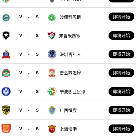
V
-
S
即将开始
沙佩科恩斯
V
-
S
即将开始
弗鲁米嫩塞
V
-
S
即将开始
深圳青年人
V
-
S
即将开始
青岛西海岸
V
-
S
即将开始
宁波职业足球俱
乐部
V
-
S
即将开始
广西恒宸
V
-
S
即将开始
上海海港