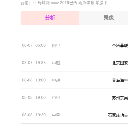
瓦伦西亚
局域网
cccv
2019巴西
雨燕体育
希腊甲
2026-08-15 【巴西乙】 戈亚尼亚竞技VS福塔雷
2026-08-15 【巴西乙】 戈亚尼亚竞技VS福塔雷
2026-08-14 【巴西乙】 戈亚尼亚竞技VS福塔雷
2026-08-15 【巴西乙】 戈亚尼亚竞技VS福塔雷
分析
录像
2026-08-15 【巴西乙】 戈亚尼亚竞技VS福塔雷
2026-08-15 【巴西乙】 戈亚尼亚竞技VS福塔雷
08-07
06:00
阿甲
圣塔菲联
2026-08-14 【巴西乙】 戈亚尼亚竞技VS福塔雷
08-07
19:35
中超
北京国安
08-08
19:00
中超
青岛海牛
08-08
19:00
中甲
苏州东吴
08-08
19:30
中甲
石家庄功夫