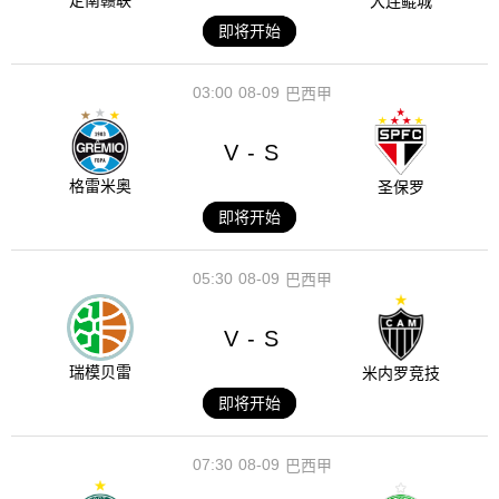
定南赣联
大连鲲城
即将开始
03:00
08-09
巴西甲
V
S
-
格雷米奥
圣保罗
即将开始
05:30
08-09
巴西甲
V
S
-
瑞模贝雷
米内罗竞技
即将开始
07:30
08-09
巴西甲