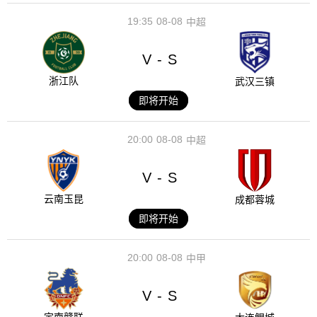
19:35
08-08
中超
V
S
-
浙江队
武汉三镇
即将开始
20:00
08-08
中超
V
S
-
云南玉昆
成都蓉城
即将开始
20:00
08-08
中甲
V
S
-