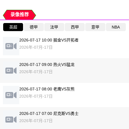
录像推荐
英超
德甲
法甲
西甲
意甲
NBA
2026-07-17 10:00 掘金VS开拓者
2026年-07月-17日
2026-07-17 09:00 热火VS猛龙
2026年-07月-17日
2026-07-17 08:00 老鹰VS灰熊
2026年-07月-17日
2026-07-17 07:00 尼克斯VS勇士
2026年-07月-17日