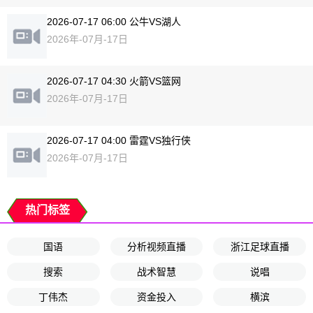
2026-07-17 06:00 公牛VS湖人
2026年-07月-17日
2026-07-17 04:30 火箭VS篮网
2026年-07月-17日
2026-07-17 04:00 雷霆VS独行侠
2026年-07月-17日
热门标签
国语
分析视频直播
浙江足球直播
搜索
战术智慧
说唱
丁伟杰
资金投入
横滨