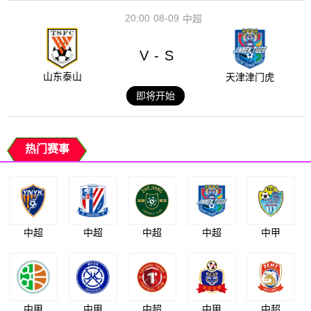
20:00
08-09
中超
V
S
-
山东泰山
天津津门虎
即将开始
热门赛事
中超
中超
中超
中超
中甲
中甲
中甲
中超
中甲
中超