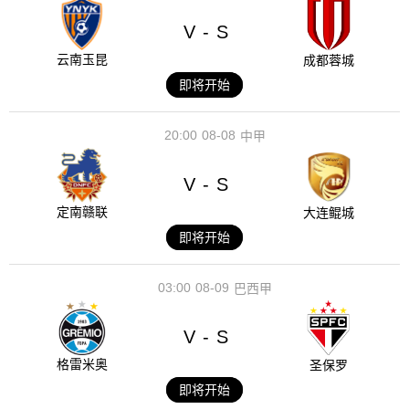
V
S
-
云南玉昆
成都蓉城
即将开始
20:00
08-08
中甲
V
S
-
定南赣联
大连鲲城
即将开始
03:00
08-09
巴西甲
V
S
-
格雷米奥
圣保罗
即将开始