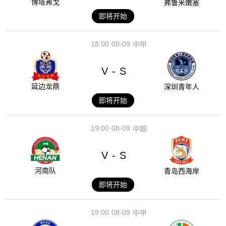
博塔弗戈
弗鲁米嫩塞
即将开始
18:00
08-09
中甲
V
S
-
延边龙鼎
深圳青年人
即将开始
19:00
08-09
中超
V
S
-
河南队
青岛西海岸
即将开始
19:00
08-09
中甲