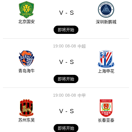
V
S
-
北京国安
深圳新鹏城
即将开始
19:00
08-08
中超
V
S
-
青岛海牛
上海申花
即将开始
19:00
08-08
中甲
V
S
-
苏州东吴
长春亚泰
即将开始