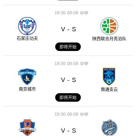
19:30
08-08
中甲
V
S
-
石家庄功夫
陕西联合月亮泊队
即将开始
19:30
08-08
中甲
V
S
-
南京城市
南通支云
即将开始
19:30
08-08
中甲
V
S
-