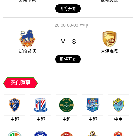
云南玉昆
成都蓉城
即将开始
20:00
08-08
中甲
V
S
-
定南赣联
大连鲲城
即将开始
热门赛事
中超
中超
中超
中超
中甲