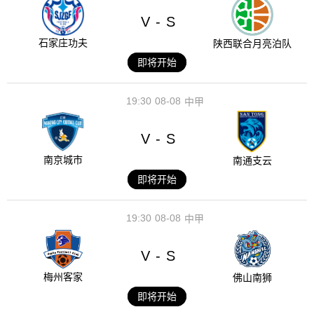
V
S
-
石家庄功夫
陕西联合月亮泊队
即将开始
19:30
08-08
中甲
V
S
-
南京城市
南通支云
即将开始
19:30
08-08
中甲
V
S
-
梅州客家
佛山南狮
即将开始