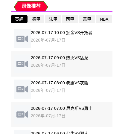
录像推荐
英超
德甲
法甲
西甲
意甲
NBA
2026-07-17 10:00 掘金VS开拓者
2026年-07月-17日
2026-07-17 09:00 热火VS猛龙
2026年-07月-17日
2026-07-17 08:00 老鹰VS灰熊
2026年-07月-17日
2026-07-17 07:00 尼克斯VS勇士
2026年-07月-17日
2026-07-17 06:00 公牛VS湖人