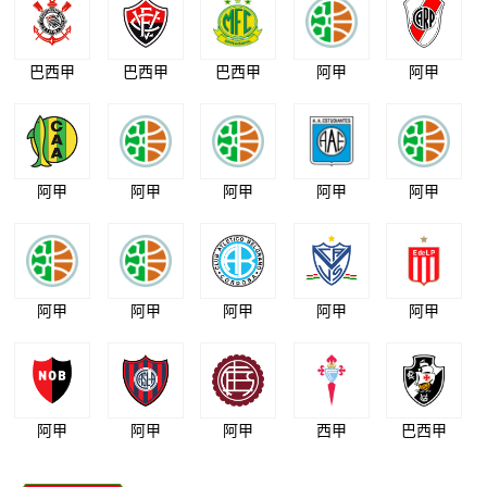
巴西甲
巴西甲
巴西甲
阿甲
阿甲
阿甲
阿甲
阿甲
阿甲
阿甲
阿甲
阿甲
阿甲
阿甲
阿甲
阿甲
阿甲
阿甲
西甲
巴西甲