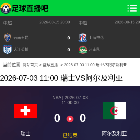
2026-08-15 20:00
2026-08-15 20
中超
中超
0
云南玉昆
上海申花
0
大连英博
河南队
当前位置:
>
>
网站首页
篮球直播
2026-07-03 11:00 瑞士VS阿尔及利亚
2026-07-03 11:00 瑞士VS阿尔及利亚
NBA | 2026-07-03
11:00:00
0
0
瑞士
阿尔及利亚
已结束