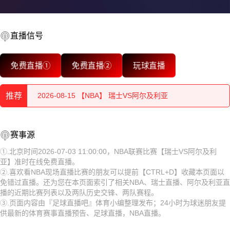
直播信号
2026-08-15 【NBA】 瑞士VS阿尔及利亚
免费直播①
免费直播②
玩球直播
2026-08-15 【NBA】 瑞士VS阿尔及利亚
推荐
2026-08-15 【NBA】 瑞士VS阿尔及利亚
2026-08-15 【NBA】 瑞士VS阿尔及利亚
2026-08-15 【NBA】 瑞士VS阿尔及利亚
赛事源
2026-08-15 【NBA】 瑞士VS阿尔及利亚
2026-08-15 【NBA】 瑞士VS阿尔及利亚
①.北京时间2026-07-03 11:00:00，NBA联赛比赛【瑞士VS阿尔及利
亚】准时在线免费直播。
2026-08-15 【NBA】 瑞士VS阿尔及利亚
2026-08-15 【NBA】 瑞士VS阿尔及利亚
②.喜欢看NBA现场直播比赛的朋友可以提前【CTRL+D】收藏本页面以
免错过直播。还为您在本页面索引了相关NBA、瑞士直播、阿尔及利亚直
2026-08-15 【NBA】 瑞士VS阿尔及利亚
2026-08-15 【NBA】 瑞士VS阿尔及利亚
播的近期比赛列表以及两队历史交锋、两队赛程。
③.页面内容由『足球直播吧』体育小编整理发布；24小时为球迷朋友提
2026-08-15 【NBA】 瑞士VS阿尔及利亚
2026-08-15 【NBA】 瑞士VS阿尔及利亚
供最新的体育赛事直播预告、足球直播，NBA直播。
2026-08-15 【NBA】 瑞士VS阿尔及利亚
2026-08-15 【NBA】 瑞士VS阿尔及利亚