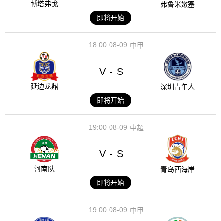
博塔弗戈
弗鲁米嫩塞
即将开始
18:00
08-09
中甲
V
S
-
延边龙鼎
深圳青年人
即将开始
19:00
08-09
中超
V
S
-
河南队
青岛西海岸
即将开始
19:00
08-09
中甲