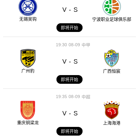
V
S
-
无锡吴钩
宁波职业足球俱乐部
即将开始
19:30
08-09
中甲
V
S
-
广州豹
广西恒宸
即将开始
19:35
08-09
中超
V
S
-
重庆铜梁龙
上海海港
即将开始