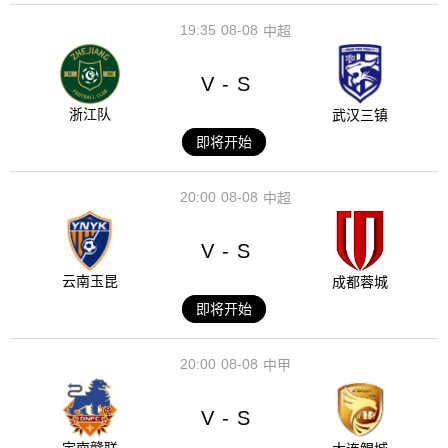
19:35
08-08
中超
V
S
-
浙江队
武汉三镇
即将开始
20:00
08-08
中超
V
S
-
云南玉昆
成都蓉城
即将开始
20:00
08-08
中甲
V
S
-