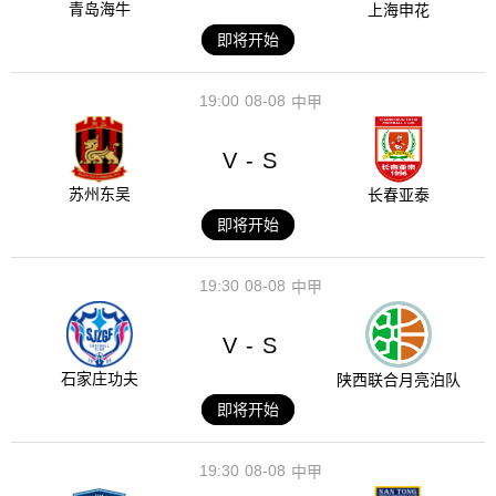
青岛海牛
上海申花
即将开始
19:00
08-08
中甲
V
S
-
苏州东吴
长春亚泰
即将开始
19:30
08-08
中甲
V
S
-
石家庄功夫
陕西联合月亮泊队
即将开始
19:30
08-08
中甲