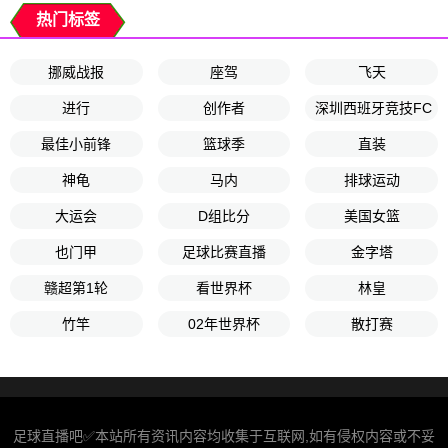
热门标签
挪威战报
座驾
飞天
进行
创作者
深圳西班牙竞技FC
最佳小前锋
篮球季
直装
神龟
马内
排球运动
大运会
D组比分
美国女篮
也门甲
足球比赛直播
金字塔
赣超第1轮
看世界杯
林皇
竹竿
02年世界杯
散打赛
足球直播吧✅本站所有资讯内容均收集于互联网,如有侵权内容或不妥