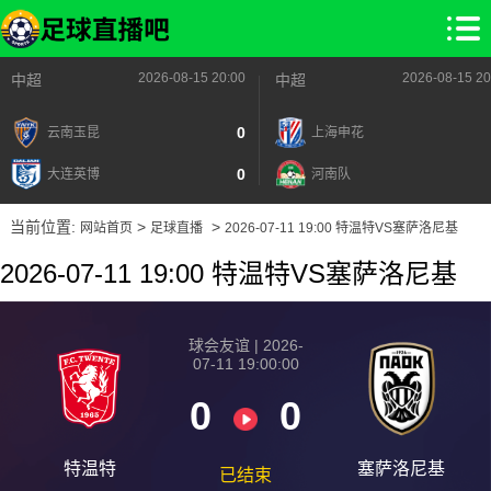
2026-08-15 20:00
2026-08-15 20
中超
中超
0
云南玉昆
上海申花
0
大连英博
河南队
当前位置:
>
>
网站首页
足球直播
2026-07-11 19:00 特温特VS塞萨洛尼基
2026-07-11 19:00 特温特VS塞萨洛尼基
球会友谊 | 2026-
07-11 19:00:00
0
0
特温特
塞萨洛尼基
已结束