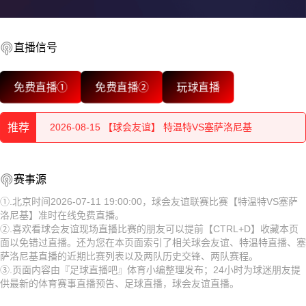
直播信号
2026-08-15 【球会友谊】 特温特VS塞萨洛尼基
免费直播①
免费直播②
玩球直播
2026-08-15 【球会友谊】 特温特VS塞萨洛尼基
推荐
2026-08-15 【球会友谊】 特温特VS塞萨洛尼基
2026-08-15 【球会友谊】 特温特VS塞萨洛尼基
2026-08-15 【球会友谊】 特温特VS塞萨洛尼基
赛事源
2026-08-15 【球会友谊】 特温特VS塞萨洛尼基
2026-08-15 【球会友谊】 特温特VS塞萨洛尼基
①.北京时间2026-07-11 19:00:00，球会友谊联赛比赛【特温特VS塞萨
洛尼基】准时在线免费直播。
2026-08-15 【球会友谊】 特温特VS塞萨洛尼基
2026-08-15 【球会友谊】 特温特VS塞萨洛尼基
②.喜欢看球会友谊现场直播比赛的朋友可以提前【CTRL+D】收藏本页
面以免错过直播。还为您在本页面索引了相关球会友谊、特温特直播、塞
2026-08-15 【球会友谊】 特温特VS塞萨洛尼基
2026-08-15 【球会友谊】 特温特VS塞萨洛尼基
萨洛尼基直播的近期比赛列表以及两队历史交锋、两队赛程。
③.页面内容由『足球直播吧』体育小编整理发布；24小时为球迷朋友提
2026-08-15 【球会友谊】 特温特VS塞萨洛尼基
2026-08-15 【球会友谊】 特温特VS塞萨洛尼基
供最新的体育赛事直播预告、足球直播，球会友谊直播。
2026-08-15 【球会友谊】 特温特VS塞萨洛尼基
2026-08-15 【球会友谊】 特温特VS塞萨洛尼基