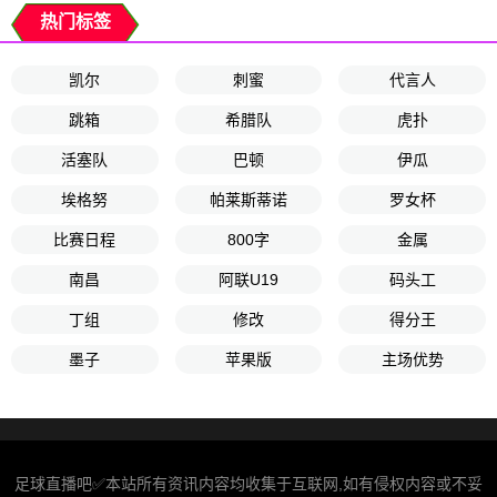
热门标签
凯尔
刺蜜
代言人
跳箱
希腊队
虎扑
活塞队
巴顿
伊瓜
埃格努
帕莱斯蒂诺
罗女杯
比赛日程
800字
金属
南昌
阿联U19
码头工
丁组
修改
得分王
墨子
苹果版
主场优势
足球直播吧✅本站所有资讯内容均收集于互联网,如有侵权内容或不妥