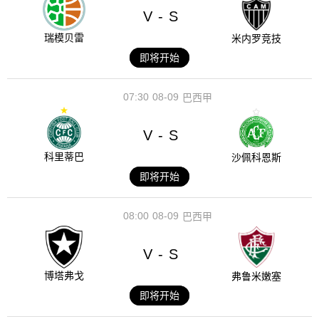
V
S
-
瑞模贝雷
米内罗竞技
即将开始
07:30
08-09
巴西甲
V
S
-
科里蒂巴
沙佩科恩斯
即将开始
08:00
08-09
巴西甲
V
S
-
博塔弗戈
弗鲁米嫩塞
即将开始