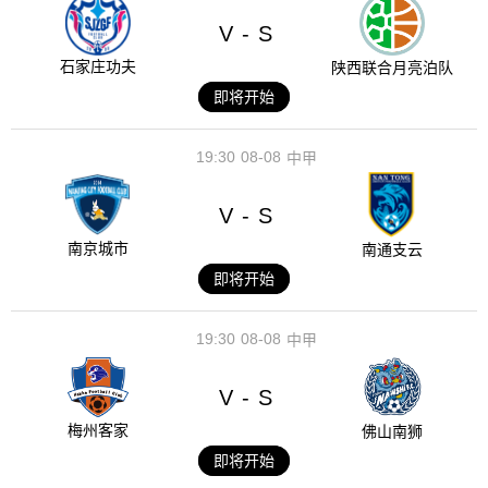
V
S
-
石家庄功夫
陕西联合月亮泊队
即将开始
19:30
08-08
中甲
V
S
-
南京城市
南通支云
即将开始
19:30
08-08
中甲
V
S
-
梅州客家
佛山南狮
即将开始