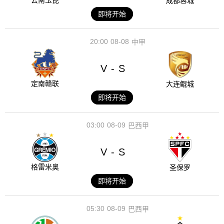
云南玉昆
成都蓉城
即将开始
20:00
08-08
中甲
V
S
-
定南赣联
大连鲲城
即将开始
03:00
08-09
巴西甲
V
S
-
格雷米奥
圣保罗
即将开始
05:30
08-09
巴西甲