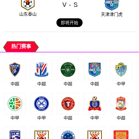
V
S
-
山东泰山
天津津门虎
即将开始
热门赛事
中超
中超
中超
中超
中甲
中甲
中甲
中超
中甲
中超