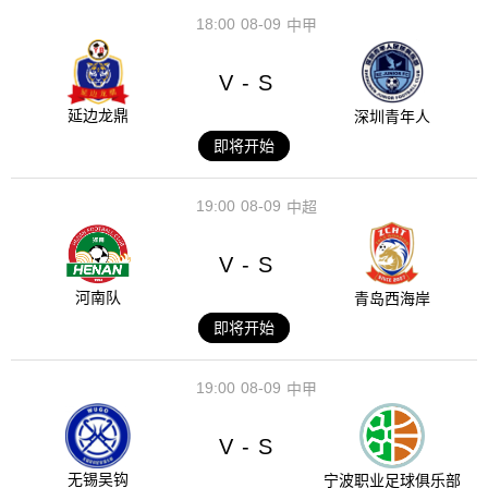
18:00
08-09
中甲
V
S
-
延边龙鼎
深圳青年人
即将开始
19:00
08-09
中超
V
S
-
河南队
青岛西海岸
即将开始
19:00
08-09
中甲
V
S
-
无锡吴钩
宁波职业足球俱乐部