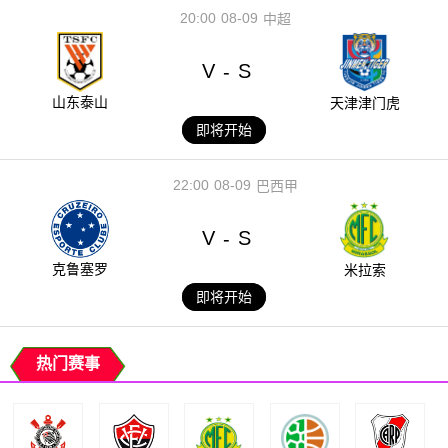
20:00
08-09
中超
V
S
-
山东泰山
天津津门虎
即将开始
22:00
08-09
巴西甲
V
S
-
克鲁塞罗
米拉索
即将开始
热门赛事