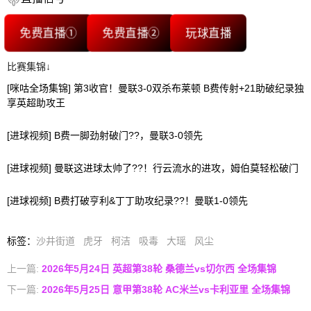
免费直播①
免费直播②
玩球直播
比赛集锦↓
[咪咕全场集锦] 第3收官！曼联3-0双杀布莱顿 B费传射+21助破纪录独
享英超助攻王
[进球视频] B费一脚劲射破门??，曼联3-0领先
[进球视频] 曼联这进球太帅了??！行云流水的进攻，姆伯莫轻松破门
[进球视频] B费打破亨利&丁丁助攻纪录??！曼联1-0领先
标签
：
沙井街道
虎牙
柯洁
吸毒
大瑶
风尘
上一篇:
2026年5月24日 英超第38轮 桑德兰vs切尔西 全场集锦
下一篇:
2026年5月25日 意甲第38轮 AC米兰vs卡利亚里 全场集锦