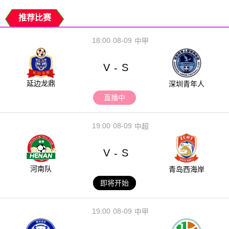
推荐比赛
18:00
08-09
中甲
V
S
-
延边龙鼎
深圳青年人
直播中
19:00
08-09
中超
V
S
-
河南队
青岛西海岸
即将开始
19:00
08-09
中甲