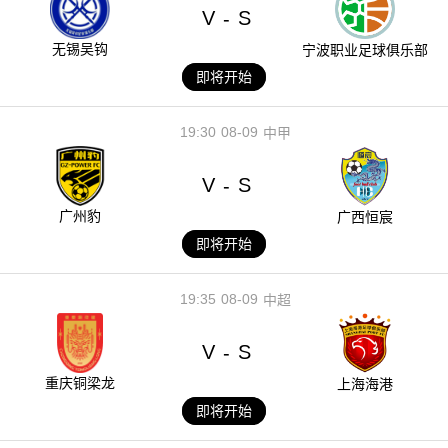
V
S
-
无锡吴钩
宁波职业足球俱乐部
即将开始
19:30
08-09
中甲
V
S
-
广州豹
广西恒宸
即将开始
19:35
08-09
中超
V
S
-
重庆铜梁龙
上海海港
即将开始