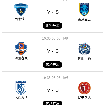
V
S
-
南京城市
南通支云
即将开始
19:30
08-08
中甲
V
S
-
梅州客家
佛山南狮
即将开始
19:35
08-08
中超
V
S
-
大连英博
辽宁铁人
即将开始