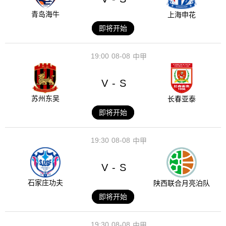
青岛海牛
上海申花
即将开始
19:00
08-08
中甲
V
S
-
苏州东吴
长春亚泰
即将开始
19:30
08-08
中甲
V
S
-
石家庄功夫
陕西联合月亮泊队
即将开始
19:30
08-08
中甲