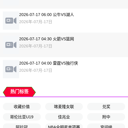
2026-07-17 06:00 公牛VS湖人
2026年-07月-17日
2026-07-17 04:30 火箭VS篮网
2026年-07月-17日
2026-07-17 04:00 雷霆VS独行侠
2026年-07月-17日
热门标签
收藏价值
喀麦隆女联
兑奖
哥伦比亚U19
佳兆业
附中
阿拉冠
NBA全明星单项赛
宫间绫