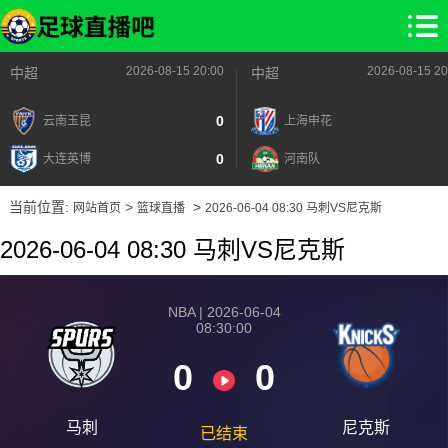
2026-08-15 20:00
2026-08-15 20
中超
中超
0
云南玉昆
上海申花
0
大连英博
河南队
当前位置:
>
>
网站首页
篮球直播
2026-06-04 08:30 马刺VS尼克斯
2026-06-04 08:30 马刺VS尼克斯
NBA | 2026-06-04
08:30:00
0
0
马刺
尼克斯
已结束