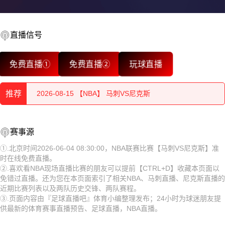
直播信号
2026-08-15 【NBA】 马刺VS尼克斯
免费直播①
免费直播②
玩球直播
2026-08-15 【NBA】 马刺VS尼克斯
推荐
2026-08-15 【NBA】 马刺VS尼克斯
2026-08-15 【NBA】 马刺VS尼克斯
2026-08-15 【NBA】 马刺VS尼克斯
赛事源
2026-08-15 【NBA】 马刺VS尼克斯
2026-08-15 【NBA】 马刺VS尼克斯
①.北京时间2026-06-04 08:30:00，NBA联赛比赛【马刺VS尼克斯】准
时在线免费直播。
2026-08-15 【NBA】 马刺VS尼克斯
2026-08-15 【NBA】 马刺VS尼克斯
②.喜欢看NBA现场直播比赛的朋友可以提前【CTRL+D】收藏本页面以
免错过直播。还为您在本页面索引了相关NBA、马刺直播、尼克斯直播的
2026-08-15 【NBA】 马刺VS尼克斯
2026-08-15 【NBA】 马刺VS尼克斯
近期比赛列表以及两队历史交锋、两队赛程。
③.页面内容由『足球直播吧』体育小编整理发布；24小时为球迷朋友提
2026-08-15 【NBA】 马刺VS尼克斯
2026-08-15 【NBA】 马刺VS尼克斯
供最新的体育赛事直播预告、足球直播，NBA直播。
2026-08-15 【NBA】 马刺VS尼克斯
2026-08-15 【NBA】 马刺VS尼克斯