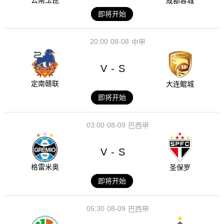
云南玉昆
成都蓉城
即将开始
20:00
08-08
中甲
V
S
-
定南赣联
大连鲲城
即将开始
03:00
08-09
巴西甲
V
S
-
格雷米奥
圣保罗
即将开始
05:30
08-09
巴西甲