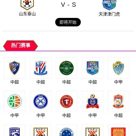
V
S
-
山东泰山
天津津门虎
即将开始
热门赛事
中超
中超
中超
中超
中甲
中甲
中甲
中超
中甲
中超