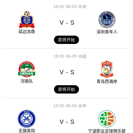
18:00
08-09
中甲
V
S
-
延边龙鼎
深圳青年人
即将开始
19:00
08-09
中超
V
S
-
河南队
青岛西海岸
即将开始
19:00
08-09
中甲
V
S
-
无锡吴钩
宁波职业足球俱乐部