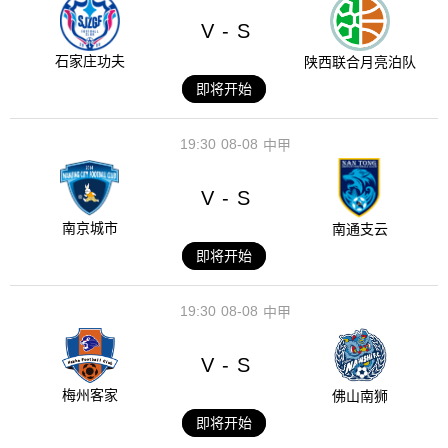
V
S
-
石家庄功夫
陕西联合月亮泊队
即将开始
19:30
08-08
中甲
V
S
-
南京城市
南通支云
即将开始
19:30
08-08
中甲
V
S
-
梅州客家
佛山南狮
即将开始