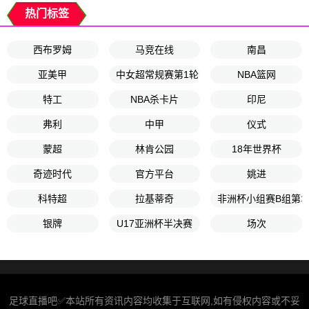
热门标签
西布罗姆
马竞在线
南昌
亚美甲
中女超常规赛第1轮
NBA篮网
特工
NBA杀卡片
印尼
弗利
中甲
仪式
蒙超
林肯公园
18年世界杯
奇迹时代
官方平台
姚进
科特超
拉基蒂奇
非洲杯小组赛B组第2
银牌
U17亚洲杯半决赛
场次
足球直播吧✅本站所有资讯内容均收集于互联网,如有侵权内容或不妥