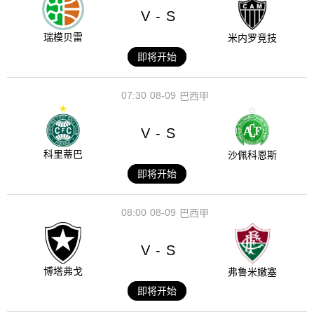
V
S
-
瑞模贝雷
米内罗竞技
即将开始
07:30
08-09
巴西甲
V
S
-
科里蒂巴
沙佩科恩斯
即将开始
08:00
08-09
巴西甲
V
S
-
博塔弗戈
弗鲁米嫩塞
即将开始