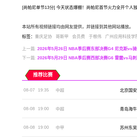
[尚帕尼单节13分] 今天状态爆棚！尚帕尼首节火力全开个人独
本站所有视频链接均由网友提供，并链接到其他网站播放。
标签
：
重庆足协
哥斯甲
会员费
于根伟
广州应用科技学
上一篇:
2026年5月26日 NBA季后赛东部决赛G4 尼克斯vs
下一篇:
2026年5月29日 NBA季后赛西部决赛G6 雷霆vs马
推荐比赛
08-07
19:35
中超
北京国安
08-08
19:00
中超
青岛海牛
08-08
19:00
中甲
苏州东吴