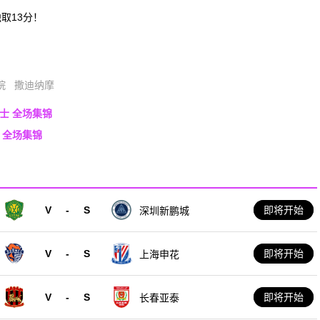
取13分！
院
撒迪纳摩
骑士 全场集锦
刺 全场集锦
V
-
S
即将开始
深圳新鹏城
V
-
S
即将开始
上海申花
V
-
S
即将开始
长春亚泰