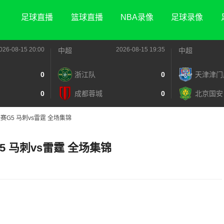
足球直播
篮球直播
NBA录像
足球录像
026-08-15 20:00
2026-08-15 19:35
中超
中超
0
浙江队
0
天津津门
0
成都蓉城
0
北京国安
决赛G5 马刺vs雷霆 全场集锦
G5 马刺vs雷霆 全场集锦