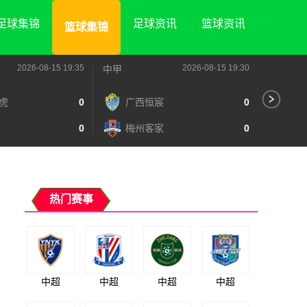
足球集锦
足球资讯
篮球资讯
篮球集锦
2026-08-15 19:35
2026-08-15 19:30
中甲
中甲
虎
0
广西恒宸
0
陕
0
梅州客家
0
长
热门赛事
中超
中超
中超
中超