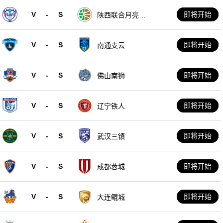
V
-
S
即将开始
陕西联合月亮泊
队
V
-
S
即将开始
南通支云
V
-
S
即将开始
佛山南狮
V
-
S
即将开始
辽宁铁人
V
-
S
即将开始
武汉三镇
V
-
S
即将开始
成都蓉城
V
-
S
即将开始
大连鲲城