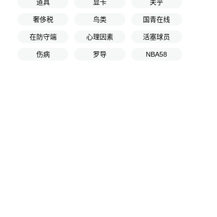
道具
显卡
关乎
奢侈税
鸟类
国青在线
在防守端
心理因素
活塞球员
伤病
罗导
NBA58