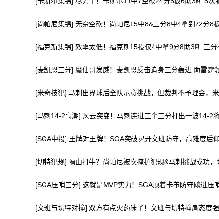
[卡斯尔集锦] 尽力了！卡斯尔11中7空砍24分5板6助3断 5次
[尚帕尼集锦] 无奈空砍！尚帕尼15中8&三分8中4拿到22分8
[福克斯集锦] 效率太低！福克斯15投仅4中拿9分8助3断 三分
[麦凯恩三分] 魔仙哥发威！麦凯恩反击追身三分轰进 助雷霆
[米奇技犯] 马刺出界球后全队示意挑战，但裁判不予理会，
[马刺14-2高潮] 风云突变！马刺连进三个三分打出一波14-
[SGA中投] 王牌对王牌！SGA突破晃开文班防守，高难度后
[切特犯规] 隔山打牛？尚帕尼被吹掩护犯规&马刺挑战成功
[SGA压哨三分] 这就是MVP实力！SGA顶着卡布防守飚进
[文班与切特对撞] 双方有点火药味了！文班与切特撞肩态度