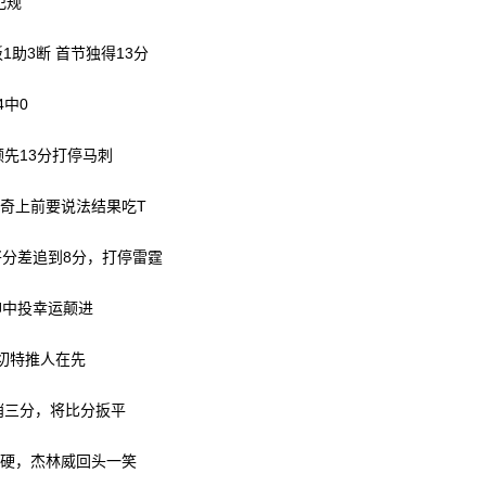
犯规
板1助3断 首节独得13分
4中0
领先13分打停马刺
米奇上前要说法结果吃T
2将分差追到8分，打停雷霆
仰中投幸运颠进
，切特推人在先
压哨三分，将比分扳平
强硬，杰林威回头一笑