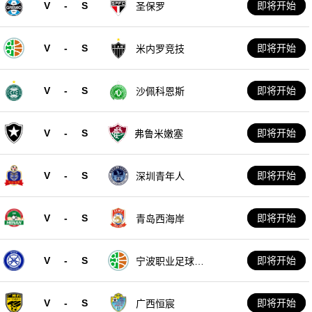
V
-
S
即将开始
圣保罗
V
-
S
即将开始
米内罗竞技
V
-
S
即将开始
沙佩科恩斯
V
-
S
即将开始
弗鲁米嫩塞
V
-
S
即将开始
深圳青年人
V
-
S
即将开始
青岛西海岸
V
-
S
即将开始
宁波职业足球俱
乐部
V
-
S
即将开始
广西恒宸