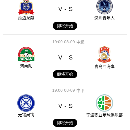
V
S
-
延边龙鼎
深圳青年人
即将开始
19:00
08-09
中超
V
S
-
河南队
青岛西海岸
即将开始
19:00
08-09
中甲
V
S
-
无锡吴钩
宁波职业足球俱乐部
即将开始