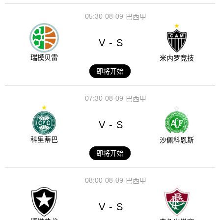
05:30
08-09
巴西甲
V
S
-
瑞模贝雷
米内罗竞技
即将开始
07:30
08-09
巴西甲
V
S
-
科里蒂巴
沙佩科恩斯
即将开始
08:00
08-09
巴西甲
V
S
-