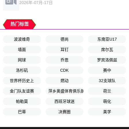
2026年-07月-17日
热门标签
波波维奇
德尚
东南亚U17
墙面
耳钉
席尔瓦
网球
乔恩
罗宾洛佩兹
洛杉矶
CDK
赛中
世界杯历史上
燃动
32支球队
金门队友谊赛
萍乡奥盛体育俱乐部
荷兰
帕勒莫
西班牙球迷
萌化
巴蒂
决赛圈
美学