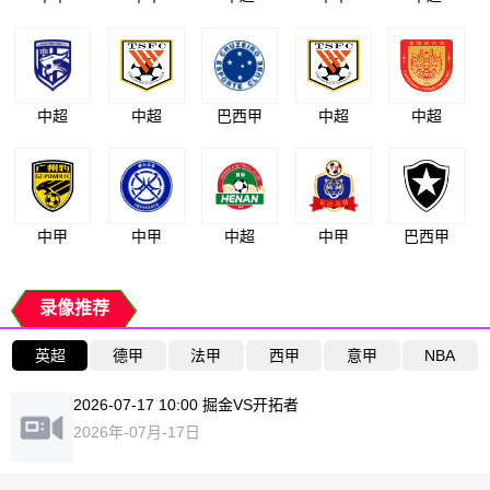
中超
中超
巴西甲
中超
中超
中甲
中甲
中超
中甲
巴西甲
录像推荐
英超
德甲
法甲
西甲
意甲
NBA
2026-07-17 10:00 掘金VS开拓者
2026年-07月-17日