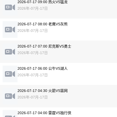
2026-07-17 09:00 热火VS猛龙
2026年-07月-17日
2026-07-17 08:00 老鹰VS灰熊
2026年-07月-17日
2026-07-17 07:00 尼克斯VS勇士
2026年-07月-17日
2026-07-17 06:00 公牛VS湖人
2026年-07月-17日
2026-07-17 04:30 火箭VS篮网
2026年-07月-17日
2026-07-17 04:00 雷霆VS独行侠