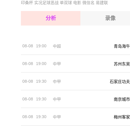
印桑杯
实况足球恶战
单双球
电影
微信名
易建联
2026-08-15 【澳威甲】 哈柯亚东悉尼市VS黑
2026-08-15 【澳威甲】 哈柯亚东悉尼市VS黑
2026-08-14 【澳威甲】 哈柯亚东悉尼市VS黑
2026-08-15 【澳威甲】 哈柯亚东悉尼市VS黑
分析
录像
2026-08-15 【澳威甲】 哈柯亚东悉尼市VS黑
2026-08-15 【澳威甲】 哈柯亚东悉尼市VS黑
08-08
19:00
中超
青岛海牛
2026-08-14 【澳威甲】 哈柯亚东悉尼市VS黑
08-08
19:00
中甲
苏州东吴
08-08
19:30
中甲
石家庄功夫
08-08
19:30
中甲
南京城市
08-08
19:30
中甲
梅州客家