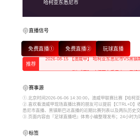
哈柯亚东悉尼市
直播信号
2026-08-15 【澳威甲】 哈柯亚东悉尼市VS黑
免费直播①
免费直播②
玩球直播
2026-08-15 【澳威甲】 哈柯亚东悉尼市VS黑
推荐
2026-08-15 【澳威甲】 哈柯亚东悉尼市VS黑
2026-08-15 【澳威甲】 哈柯亚东悉尼市VS黑
2026-08-15 【澳威甲】 哈柯亚东悉尼市VS黑
赛事源
2026-08-15 【澳威甲】 哈柯亚东悉尼市VS黑
2026-08-15 【澳威甲】 哈柯亚东悉尼市VS黑
①.北京时间2026-06-06 14:30:00，澳威甲联赛比赛
②.喜欢看澳威甲现场直播比赛的朋友可以提前【CTRL+D
2026-08-15 【澳威甲】 哈柯亚东悉尼市VS黑
2026-08-15 【澳威甲】 哈柯亚东悉尼市VS黑
悉尼市直播、黑镇斯巴达直播的近期比赛列表以及两队历史
③.页面内容由『足球直播吧』体育小编整理发布；24小时
2026-08-15 【澳威甲】 哈柯亚东悉尼市VS黑
2026-08-15 【澳威甲】 哈柯亚东悉尼市VS黑
2026-08-15 【澳威甲】 哈柯亚东悉尼市VS黑
2026-08-15 【澳威甲】 哈柯亚东悉尼市VS黑
标签