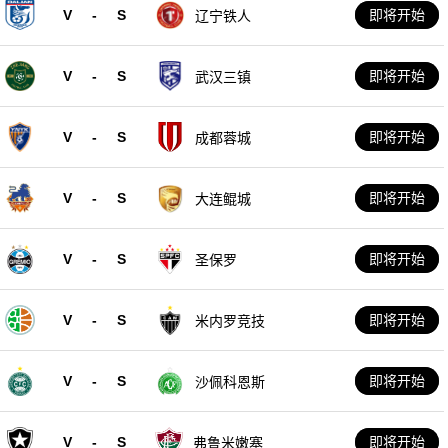
V
-
S
即将开始
辽宁铁人
V
-
S
即将开始
武汉三镇
V
-
S
即将开始
成都蓉城
V
-
S
即将开始
大连鲲城
V
-
S
即将开始
圣保罗
V
-
S
即将开始
米内罗竞技
V
-
S
即将开始
沙佩科恩斯
V
-
S
即将开始
弗鲁米嫩塞