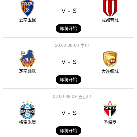
V
S
-
云南玉昆
成都蓉城
即将开始
20:00
08-08
中甲
V
S
-
定南赣联
大连鲲城
即将开始
03:00
08-09
巴西甲
V
S
-
格雷米奥
圣保罗
即将开始