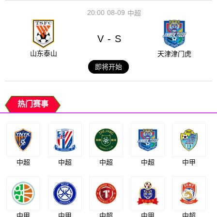
20:00
08-09
中超
V
S
-
山东泰山
天津津门虎
即将开始
热门赛事
中超
中超
中超
中超
中甲
中甲
中甲
中超
中甲
中超