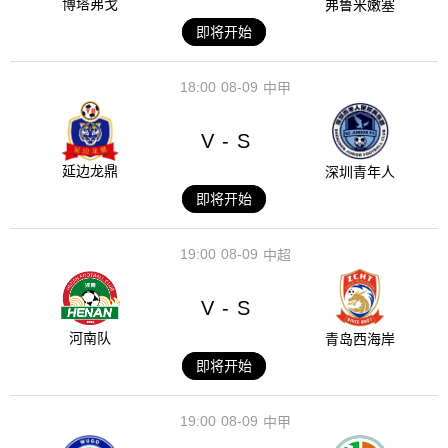
博塔弗戈
弗鲁米嫩塞
即将开始
18:00
08-09
中甲
V
S
-
延边龙鼎
深圳青年人
即将开始
19:00
08-09
中超
V
S
-
河南队
青岛西海岸
即将开始
19:00
08-09
中甲