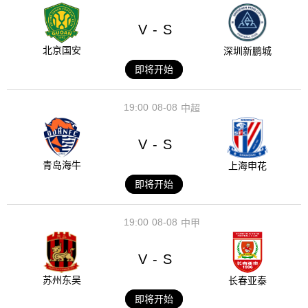
V
S
-
北京国安
深圳新鹏城
即将开始
19:00
08-08
中超
V
S
-
青岛海牛
上海申花
即将开始
19:00
08-08
中甲
V
S
-
苏州东吴
长春亚泰
即将开始