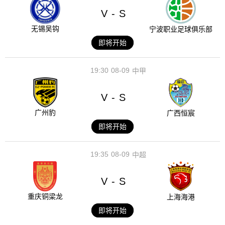
V
S
-
无锡吴钩
宁波职业足球俱乐部
即将开始
19:30
08-09
中甲
V
S
-
广州豹
广西恒宸
即将开始
19:35
08-09
中超
V
S
-
重庆铜梁龙
上海海港
即将开始