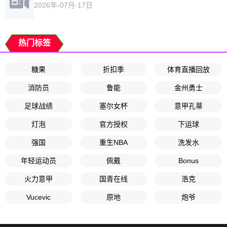
2026年-07月-17日
热门标签
糖果
折扣季
体育直播回放
消防员
鲁能
金州勇士
足球战绩
塞尔女杯
意甲孔蒂
灯泡
官方授权
下运球
强国
重生NBA
洗发水
年轻运动员
佩戴
Bonus
火力意甲
国青在线
浩克
Vucevic
原地
炮爷