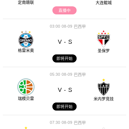
定南赣联
大连鲲城
直播中
03:00
08-09
巴西甲
V
S
-
格雷米奥
圣保罗
即将开始
05:30
08-09
巴西甲
V
S
-
瑞模贝雷
米内罗竞技
即将开始
07:30
08-09
巴西甲