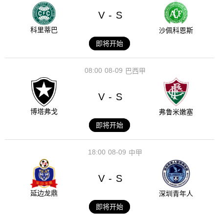
V
S
-
科里蒂巴
沙佩科恩斯
即将开始
08:00
08-09
巴西甲
V
S
-
博塔弗戈
弗鲁米嫩塞
即将开始
18:00
08-09
中甲
V
S
-
延边龙鼎
深圳青年人
即将开始