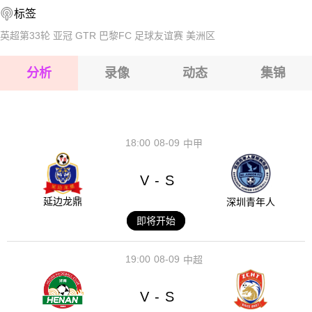
标签
2026-08-14 【奥丙】 卡尔斯多夫VS瓦勒恩
2026-08-15 【奥丙】 卡尔斯多夫VS瓦勒恩
英超第33轮
亚冠
GTR
巴黎FC
足球友谊赛
美洲区
2026-08-15 【奥丙】 卡尔斯多夫VS瓦勒恩
分析
录像
动态
集锦
2026-08-15 【奥丙】 卡尔斯多夫VS瓦勒恩
2026-08-14 【奥丙】 卡尔斯多夫VS瓦勒恩
18:00
08-09
中甲
V
S
-
延边龙鼎
深圳青年人
即将开始
19:00
08-09
中超
V
S
-