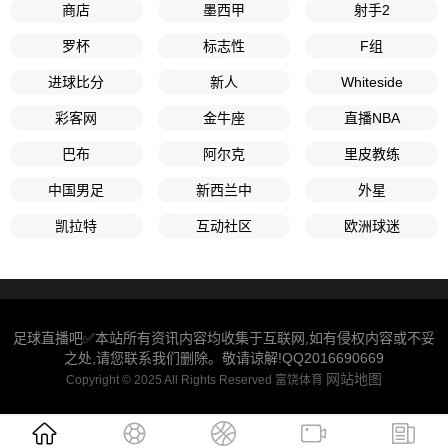
商店
墨西甲
射手2
罗杯
标志性
F组
进球比分
新人
Whiteside
彩客网
金牛座
直播NBA
巴布
阿尔克
里皮教练
中国男足
新西兰中
外星
凯拉特
互动社区
欧洲球迷
足球直播吧✅本站所有资讯内容均收集于互联网,如有侵权内容或不妥
之处,请您联系我们删除。敬请谅解!QQ2016690669
网站地图
Copyright © 2025 All Rights Reserved 富饶体育