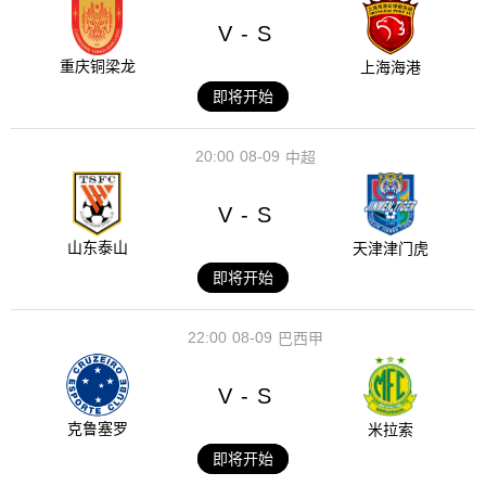
V
S
-
重庆铜梁龙
上海海港
即将开始
20:00
08-09
中超
V
S
-
山东泰山
天津津门虎
即将开始
22:00
08-09
巴西甲
V
S
-
克鲁塞罗
米拉索
即将开始