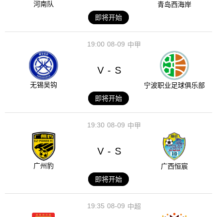
河南队
青岛西海岸
即将开始
19:00
08-09
中甲
V
S
-
无锡吴钩
宁波职业足球俱乐部
即将开始
19:30
08-09
中甲
V
S
-
广州豹
广西恒宸
即将开始
19:35
08-09
中超