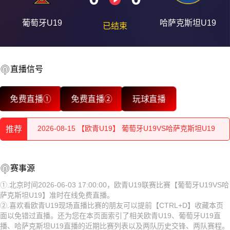
葡萄牙U19
哈萨克斯坦U19
已结束
2026-08-15 【欧青U19】 葡萄牙U19VS哈萨克斯坦U19
2026-08-15 【欧青U19】 葡萄牙U19VS哈萨克斯坦U19
直播信号
2026-08-15 【欧青U19】 葡萄牙U19VS哈萨克斯坦U19
免费直播①
免费直播②
玩球直播
2026-08-15 【欧青U19】 葡萄牙U19VS哈萨克斯坦U19
推荐
2026-08-15 【欧青U19】 葡萄牙U19VS哈萨克斯坦U19
2026-08-15 【欧青U19】 葡萄牙U19VS哈萨克斯坦U19
2026-08-15 【欧青U19】 葡萄牙U19VS哈萨克斯坦U19
赛事源
2026-08-15 【欧青U19】 葡萄牙U19VS哈萨克斯坦U19
2026-08-15 【欧青U19】 葡萄牙U19VS哈萨克斯坦U19
①.北京时间2026-06-03 17:00:00，欧青U19联赛比赛【葡萄牙U19VS哈
萨克斯坦U19】准时在线免费直播。
2026-08-15 【欧青U19】 葡萄牙U19VS哈萨克斯坦U19
2026-08-15 【欧青U19】 葡萄牙U19VS哈萨克斯坦U19
②.喜欢看欧青U19现场直播比赛的朋友可以提前【CTRL+D】收藏本页
面以免错过直播。还为您在本页面索引了相关欧青U19、葡萄牙U19直
2026-08-15 【欧青U19】 葡萄牙U19VS哈萨克斯坦U19
2026-08-15 【欧青U19】 葡萄牙U19VS哈萨克斯坦U19
播、哈萨克斯坦U19直播的近期比赛列表以及两队历史交锋、两队赛程。