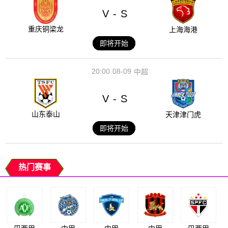
V
S
-
重庆铜梁龙
上海海港
即将开始
20:00
08-09
中超
V
S
-
山东泰山
天津津门虎
即将开始
热门赛事