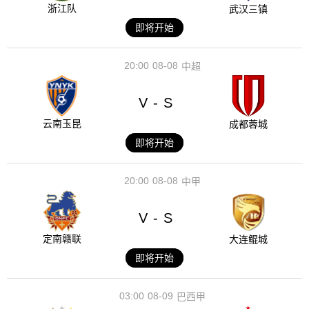
浙江队
武汉三镇
即将开始
20:00
08-08
中超
V
S
-
云南玉昆
成都蓉城
即将开始
20:00
08-08
中甲
V
S
-
定南赣联
大连鲲城
即将开始
03:00
08-09
巴西甲