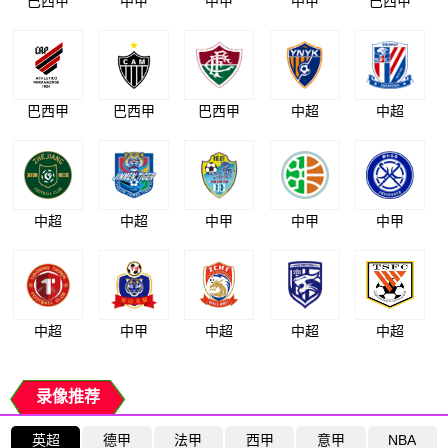
巴西甲
中甲
中甲
中甲
巴西甲
巴西甲
巴西甲
巴西甲
中超
中超
中超
中超
中甲
中甲
中甲
中超
中甲
中超
中超
中超
录像推荐
英超
德甲
法甲
西甲
意甲
NBA