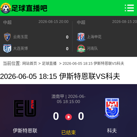
2026-08-15 20:00
2026-08-15 20
中超
中超
0
云南玉昆
上海申花
0
大连英博
河南队
当前位置:
>
>
网站首页
足球直播
2026-06-05 18:15 伊斯特恩联VS科夫
2026-06-05 18:15 伊斯特恩联VS科夫
澳南甲 | 2026-06-
05 18:15:00
0
0
伊斯特恩联
科夫
已结束