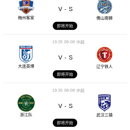
V
S
-
梅州客家
佛山南狮
即将开始
19:35
08-08
中超
V
S
-
大连英博
辽宁铁人
即将开始
19:35
08-08
中超
V
S
-
浙江队
武汉三镇
即将开始