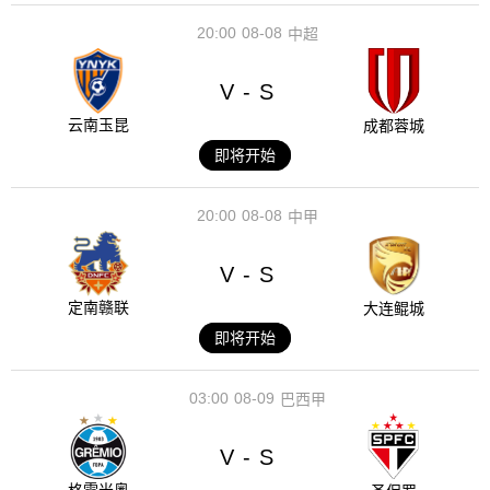
20:00
08-08
中超
V
S
-
云南玉昆
成都蓉城
即将开始
20:00
08-08
中甲
V
S
-
定南赣联
大连鲲城
即将开始
03:00
08-09
巴西甲
V
S
-