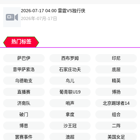
2026-07-17 04:00 雷霆VS独行侠
2026年-07月-17日
热门标签
萨巴伊
西布罗姆
印尼
意甲萨索洛
石家庄功夫
底层
乌德勒支
鸟儿
精英
直播赛
葡青联U19
博扬
济南队
哨声
北京踢球者14
破门
拿度
组合
博恩
沙王冠
二阵
罢赛事件
澳超
美国女足