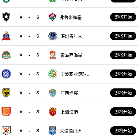
V
-
S
即将开始
弗鲁米嫩塞
V
-
S
即将开始
深圳青年人
V
-
S
即将开始
青岛西海岸
V
-
S
即将开始
宁波职业足球俱
乐部
V
-
S
即将开始
广西恒宸
V
-
S
即将开始
上海海港
V
-
S
即将开始
天津津门虎