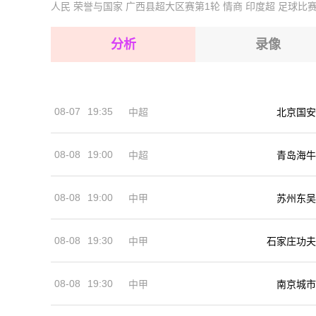
人民
荣誉与国家
广西县超大区赛第1轮
情商
印度超
足球比
2026-08-15 【乌兹甲】 FK加扎尔肯特VS加云
2026-08-15 【乌兹甲】 FK加扎尔肯特VS加云
2026-08-14 【乌兹甲】 FK加扎尔肯特VS加云
2026-08-15 【乌兹甲】 FK加扎尔肯特VS加云
分析
录像
2026-08-15 【乌兹甲】 FK加扎尔肯特VS加云
2026-08-15 【乌兹甲】 FK加扎尔肯特VS加云
08-07
19:35
中超
北京国安
2026-08-14 【乌兹甲】 FK加扎尔肯特VS加云
08-08
19:00
中超
青岛海牛
08-08
19:00
中甲
苏州东吴
08-08
19:30
中甲
石家庄功夫
08-08
19:30
中甲
南京城市