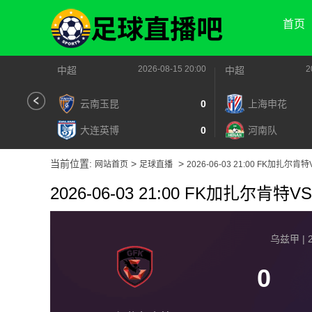
首页
2026-08-15 20:00
2
中超
中超
云南玉昆
0
上海申花
大连英博
0
河南队
当前位置:
>
>
网站首页
足球直播
2026-06-03 21:00 FK加扎尔肯
2026-06-03 21:00 FK加扎尔肯特
乌兹甲 | 2
0