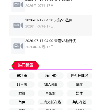
2026年-07月-17日
2026-07-17 04:30 火箭VS篮网
2026年-07月-17日
2026-07-17 04:00 雷霆VS独行侠
2026年-07月-17日
热门标签
米利唐
蔚山HD
世俱杯阵容
19王者
NBA囧事
拿度
鲲鲲
星条旗
媒体
角色
贝内文托在线
莱切在线