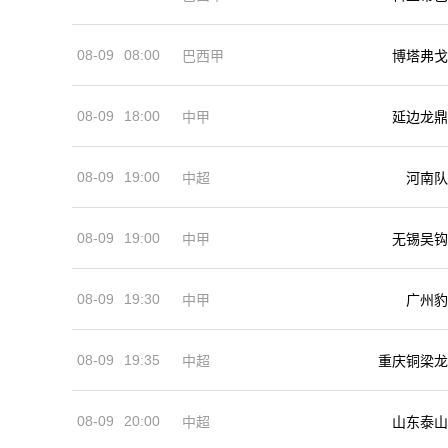
08-09
08:00
巴西甲
博塔弗戈
08-09
18:00
中甲
延边龙鼎
08-09
19:00
河南队
中超
08-09
19:00
中甲
无锡吴钩
08-09
19:30
中甲
广州豹
08-09
19:35
中超
重庆铜梁龙
08-09
20:00
中超
山东泰山