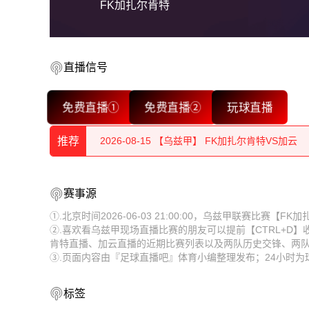
FK加扎尔肯特
直播信号
2026-08-15 【乌兹甲】 FK加扎尔肯特VS加云
免费直播①
免费直播②
玩球直播
2026-08-15 【乌兹甲】 FK加扎尔肯特VS加云
推荐
2026-08-15 【乌兹甲】 FK加扎尔肯特VS加云
2026-08-15 【乌兹甲】 FK加扎尔肯特VS加云
2026-08-15 【乌兹甲】 FK加扎尔肯特VS加云
赛事源
2026-08-15 【乌兹甲】 FK加扎尔肯特VS加云
2026-08-15 【乌兹甲】 FK加扎尔肯特VS加云
①.北京时间2026-06-03 21:00:00，乌兹甲联赛比赛【
②.喜欢看乌兹甲现场直播比赛的朋友可以提前【CTRL+D
2026-08-15 【乌兹甲】 FK加扎尔肯特VS加云
2026-08-15 【乌兹甲】 FK加扎尔肯特VS加云
肯特直播、加云直播的近期比赛列表以及两队历史交锋、两
③.页面内容由『足球直播吧』体育小编整理发布；24小时
2026-08-15 【乌兹甲】 FK加扎尔肯特VS加云
2026-08-15 【乌兹甲】 FK加扎尔肯特VS加云
2026-08-15 【乌兹甲】 FK加扎尔肯特VS加云
2026-08-15 【乌兹甲】 FK加扎尔肯特VS加云
标签