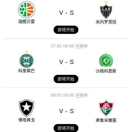
V
S
-
瑞模贝雷
米内罗竞技
即将开始
07:30
08-09
巴西甲
V
S
-
科里蒂巴
沙佩科恩斯
即将开始
08:00
08-09
巴西甲
V
S
-
博塔弗戈
弗鲁米嫩塞
即将开始