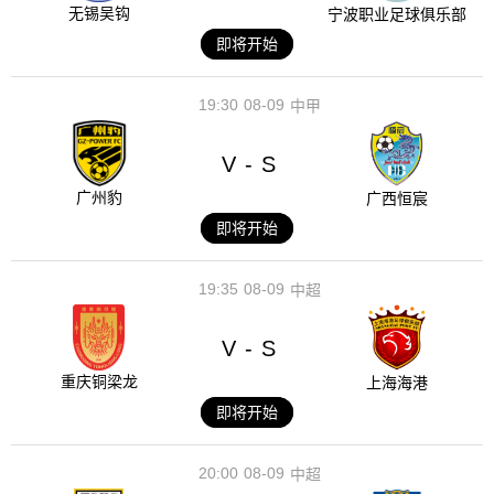
无锡吴钩
宁波职业足球俱乐部
即将开始
19:30
08-09
中甲
V
S
-
广州豹
广西恒宸
即将开始
19:35
08-09
中超
V
S
-
重庆铜梁龙
上海海港
即将开始
20:00
08-09
中超