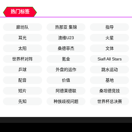
热门标签
廊坊队
热那亚 集锦
指导
耳光
澳维U23
火星
太阳
桑德菲杰
文体
世界杯对阵
氪金
Siafl All Stars
乒球
外盘的运作
跳水运动
配音
价值
基地
短片
阿德莱德联
桑坦德竞技
先知
种族歧视问题
世界杯总决赛