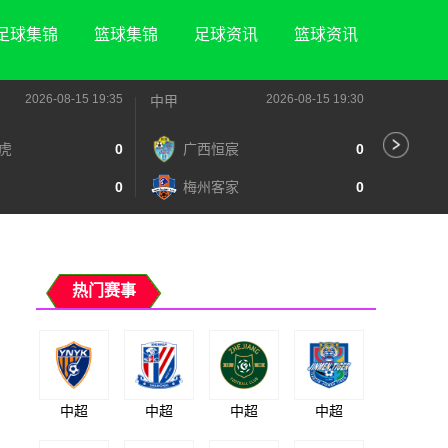
足球集锦
篮球集锦
足球资讯
篮球资讯
2026-08-15 19:35
2026-08-15 19:30
中甲
中甲
虎
0
广西恒宸
0
陕
0
梅州客家
0
长
热门赛事
中超
中超
中超
中超