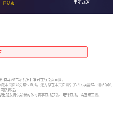
韦尔瓦罗
已结束
罗
罗
罗
罗
罗
罗
罗
【谢格尔凯特马VS韦尔瓦罗】准时在线免费直播。
罗
】收藏本页面以免错过直播。还为您在本页面索引了相关埃塞超、谢格尔凯
罗
、两队赛程。
为球迷朋友提供最新的体育赛事直播预告、足球直播，埃塞超直播。
罗
罗
罗
罗