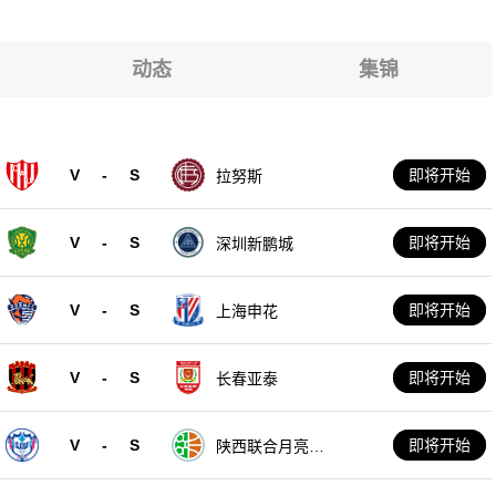
罗
罗
罗
罗
动态
集锦
罗
罗
V
-
S
即将开始
拉努斯
罗
V
-
S
即将开始
深圳新鹏城
V
-
S
即将开始
上海申花
V
-
S
即将开始
长春亚泰
V
-
S
即将开始
陕西联合月亮泊
队