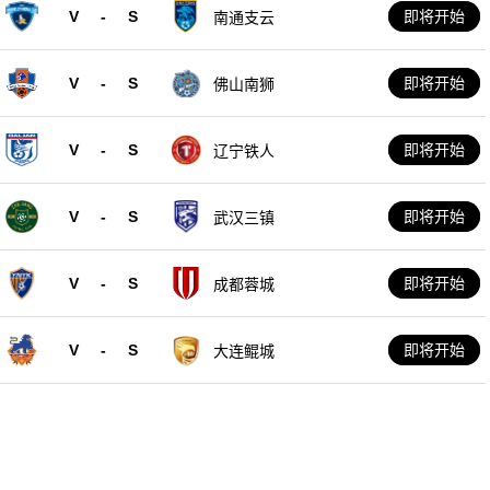
V
-
S
即将开始
南通支云
V
-
S
即将开始
佛山南狮
V
-
S
即将开始
辽宁铁人
V
-
S
即将开始
武汉三镇
V
-
S
即将开始
成都蓉城
V
-
S
即将开始
大连鲲城