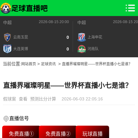
2026-08-15 20:00
2026-08-15 20
中超
中超
0
云南玉昆
上海申花
0
大连英博
河南队
当前位置:
>
>
网站首页
足球资讯
直播界璀璨明星——世界杯直播小七是谁？
直播界璀璨明星——世界杯直播小七是谁？
假球案
查看
预测比分计算
2026-06-03 22:05:16
直播信号
免费直播①
免费直播②
玩球直播