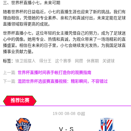
三、世界杯直播小七，未来可期
随着世界杯的日益临近，小七的直播生涯也迎来了新的挑战。我们有
理由相信，凭借她的专业素养、亲和力和真诚付出，未来定能在足球
直播领域取得更高的成就。
世界杯直播小七，这位年轻的女主播凭借自己的努力，成为了足球迷
心中的偶像。她用专业、热情和真诚，为观众带来了一场场精彩的直
播盛宴。相信在未来的日子里，小七会继续发光发热，为我国足球直
播事业贡献力量。
标签
：
锋卫摇摆人
得分王
这个赛季
网攒
休赛期
关键球
上一篇:
世界杯直播时间表手帐打造你的观赛指南
下一篇:
混团世界杯选拔赛直播视频：精彩瞬间，不容错过
推荐比赛
19:00
08-08
中超
V
S
-