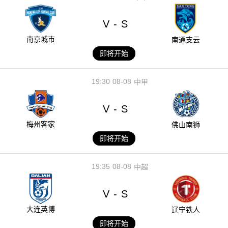
V
S
-
南京城市
南通支云
即将开始
19:30
08-08
中甲
V
S
-
梅州客家
佛山南狮
即将开始
19:35
08-08
中超
V
S
-
大连英博
辽宁铁人
即将开始