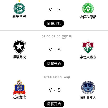
V
S
-
科里蒂巴
沙佩科恩斯
即将开始
08:00
08-09
巴西甲
V
S
-
博塔弗戈
弗鲁米嫩塞
即将开始
18:00
08-09
中甲
V
S
-
延边龙鼎
深圳青年人
即将开始