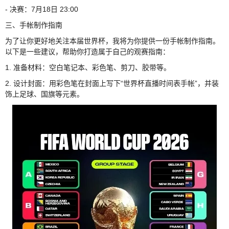
- 决赛：7月18日 23:00
三、手帐制作指南
为了让你更好地关注本届世界杯，我将为你提供一份手帐制作指南。
以下是一些建议，帮助你打造属于自己的观赛指南：
1. 准备材料：空白笔记本、彩色笔、剪刀、胶带等。
2. 设计封面：用彩色笔在封面上写下“世界杯直播时间表手帐”，并装
饰上足球、国旗等元素。