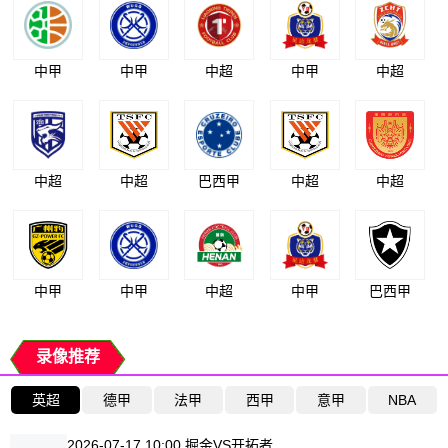
中甲
中甲
中超
中甲
中超
中超
中超
巴西甲
中超
中超
中甲
中甲
中超
中甲
巴西甲
录像推荐
英超
德甲
法甲
西甲
意甲
NBA
2026-07-17 10:00 掘金VS开拓者