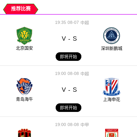
推荐比赛
19:35
08-07
中超
V
S
-
北京国安
深圳新鹏城
即将开始
19:00
08-08
中超
V
S
-
青岛海牛
上海申花
即将开始
19:00
08-08
中甲