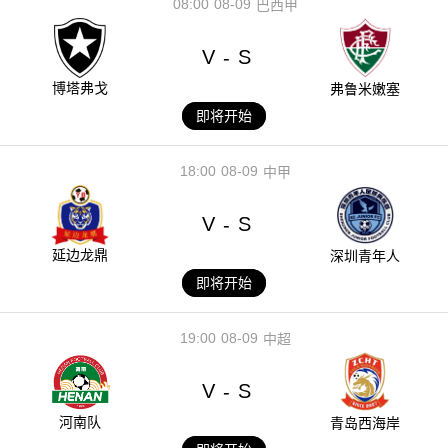
08:00
08-09
巴西甲
V
S
-
博塔弗戈
弗鲁米嫩塞
即将开始
18:00
08-09
中甲
V
S
-
延边龙鼎
深圳青年人
即将开始
19:00
08-09
中超
V
S
-
河南队
青岛西海岸