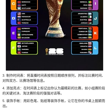
3. 制作时间表：将直播时间表按照日期顺序排列，并标注比赛时间、
对阵双方、比赛场馆等信息。
4. 添加亮点：在时间表上标记出你认为最精彩的比赛，如小组赛阶段
的关键对决、淘汰赛阶段的强强对话等。
5. 装饰手帐：用彩色笔、贴纸等装饰手帐，让它在你的书桌上脱颖而
出。