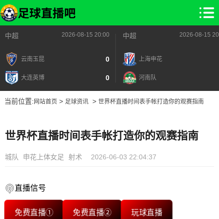
2026-08-15 20:00
2026-08-15 20
中超
中超
0
云南玉昆
上海申花
0
大连英博
河南队
当前位置:
>
>
网站首页
足球资讯
世界杯直播时间表手帐打造你的观赛指南
世界杯直播时间表手帐打造你的观赛指南
城队
申花上体女足
射术
2026-06-03 22:04:37
直播信号
免费直播①
免费直播②
玩球直播