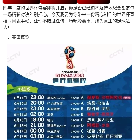
四年一度的世界杯盛宴即将开启，你是否已经迫不及待地想要锁定每
一场精彩对决？别担心，今天我要为你带来一份精心制作的世界杯直
播时间表手帐，让你不错过任何一场精彩赛事，成为真正的足球达
人！
一、赛事概览