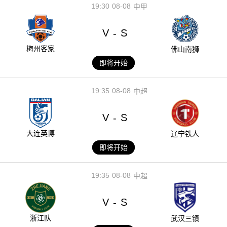
19:30
08-08
中甲
V
S
-
梅州客家
佛山南狮
即将开始
19:35
08-08
中超
V
S
-
大连英博
辽宁铁人
即将开始
19:35
08-08
中超
V
S
-
浙江队
武汉三镇