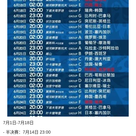
7月1日-7月18日
- 半决赛：7月14日 23:00