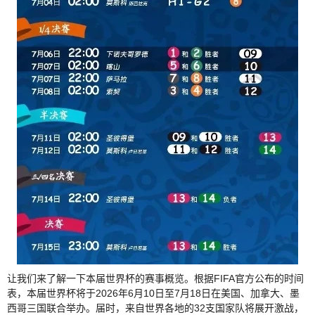
让我们来了解一下本届世界杯的赛事概览。根据FIFA官方公布的时间
表，本届世界杯将于2026年6月10日至7月18日在美国、加拿大、墨
西哥三国联合举办。届时，来自世界各地的32支国家队将展开激战，