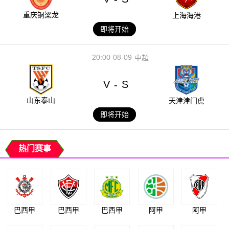
重庆铜梁龙
上海海港
即将开始
20:00
08-09
中超
V
S
-
山东泰山
天津津门虎
即将开始
热门赛事
巴西甲
巴西甲
巴西甲
阿甲
阿甲