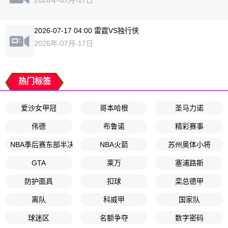
2026年-07月-17日
2026-07-17 04:00 雷霆VS独行侠
2026年-07月-17日
热门标签
爱沙女甲冠
哥本哈根
圣马力诺
伟德
布鲁诺
精彩赛事
NBA季后赛东部半决赛G4
NBA火箭
苏州奥体小将
GTA
莱万
塞浦路斯
防护面具
扣球
栾总德甲
离队
科威甲
国家队
球迷区
名额争夺
数字密码