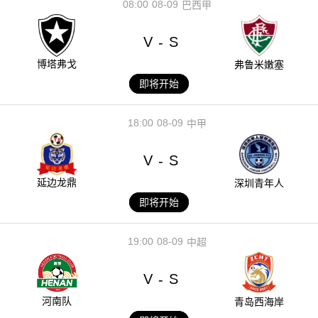
08:00
08-09
巴西甲
V
S
-
博塔弗戈
弗鲁米嫩塞
即将开始
18:00
08-09
中甲
V
S
-
延边龙鼎
深圳青年人
即将开始
19:00
08-09
中超
V
S
-
河南队
青岛西海岸