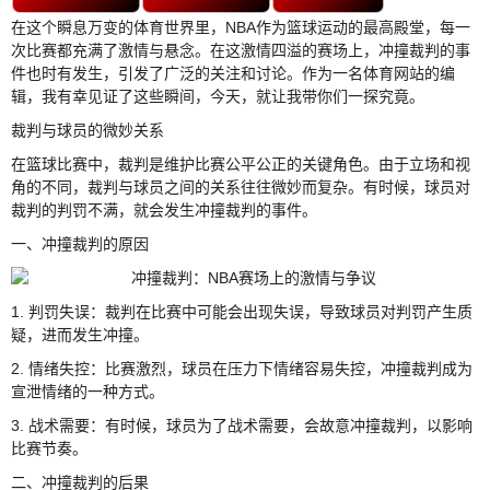
在这个瞬息万变的体育世界里，NBA作为篮球运动的最高殿堂，每一
次比赛都充满了激情与悬念。在这激情四溢的赛场上，冲撞裁判的事
件也时有发生，引发了广泛的关注和讨论。作为一名体育网站的编
辑，我有幸见证了这些瞬间，今天，就让我带你们一探究竟。
裁判与球员的微妙关系
在篮球比赛中，裁判是维护比赛公平公正的关键角色。由于立场和视
角的不同，裁判与球员之间的关系往往微妙而复杂。有时候，球员对
裁判的判罚不满，就会发生冲撞裁判的事件。
一、冲撞裁判的原因
1. 判罚失误：裁判在比赛中可能会出现失误，导致球员对判罚产生质
疑，进而发生冲撞。
2. 情绪失控：比赛激烈，球员在压力下情绪容易失控，冲撞裁判成为
宣泄情绪的一种方式。
3. 战术需要：有时候，球员为了战术需要，会故意冲撞裁判，以影响
比赛节奏。
二、冲撞裁判的后果