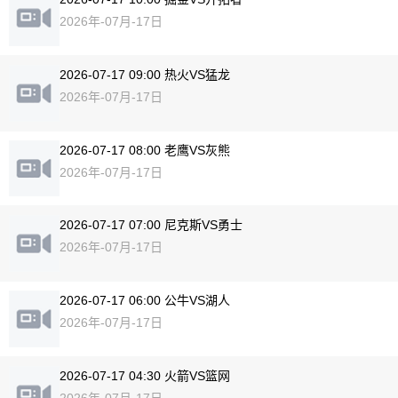
2026年-07月-17日
2026-07-17 09:00 热火VS猛龙
2026年-07月-17日
2026-07-17 08:00 老鹰VS灰熊
2026年-07月-17日
2026-07-17 07:00 尼克斯VS勇士
2026年-07月-17日
2026-07-17 06:00 公牛VS湖人
2026年-07月-17日
2026-07-17 04:30 火箭VS篮网