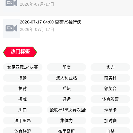
2026年-07月-17日
2026-07-17 04:00 雷霆VS独行侠
2026年-07月-17日
热门标签
女足亚冠1/4决赛
印度
实力
撤步
澳大利亚站
南美杯
护臂
乒坛
领奖台
挪威
好运
体育彩票
川口
欧联杯1/8决赛次回合
球星卡
法甲里昂
集体力
加时赛
体育联盟
布里奇斯
血杀