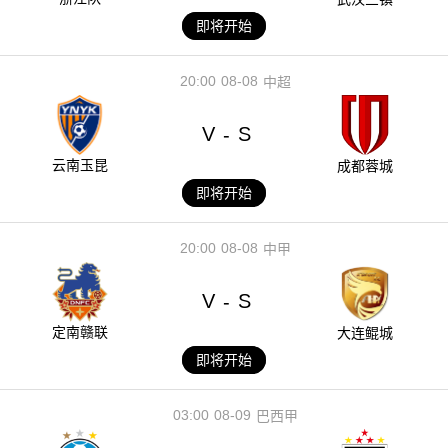
即将开始
20:00
08-08
中超
V
S
-
云南玉昆
成都蓉城
即将开始
20:00
08-08
中甲
V
S
-
定南赣联
大连鲲城
即将开始
03:00
08-09
巴西甲