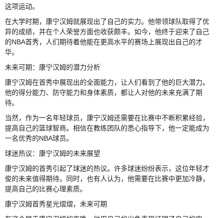
这项运动。
在大学时期，康宁汉姆就展现出了自己的实力。他带领球队取得了优
异的成绩，并在个人荣誉方面也收获颇丰。如今，他终于迎来了自己
的NBA首秀，人们期待着他能在更高水平的赛场上展现出自己的才
华。
未来可期：康宁汉姆的潜力分析
康宁汉姆在首秀中展现出的全面能力，让人们看到了他的巨大潜力。
他的得分能力、防守能力和身体素质，都让人对他的未来充满了期
待。
当然，作为一名年轻球员，康宁汉姆还需要在比赛中不断积累经验，
提高自己的篮球智商。相信在教练团队的悉心指导下，他一定能成为
一名优秀的NBA球员。
球迷热议：康宁汉姆的未来展望
康宁汉姆的首秀引起了球迷的热议。许多球迷纷纷表示，这位年轻才
俊的未来值得期待。同时，也有人认为，他需要在比赛中更加冷静，
提高自己的比赛心理素质。
康宁汉姆首秀星光熠熠，未来可期