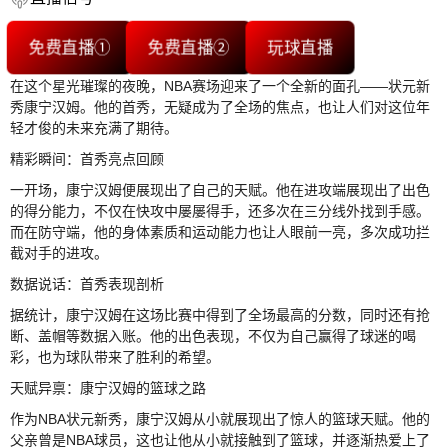
免费直播①
免费直播②
玩球直播
在这个星光璀璨的夜晚，NBA赛场迎来了一个全新的面孔——状元新
秀康宁汉姆。他的首秀，无疑成为了全场的焦点，也让人们对这位年
轻才俊的未来充满了期待。
精彩瞬间：首秀亮点回顾
一开场，康宁汉姆便展现出了自己的天赋。他在进攻端展现出了出色
的得分能力，不仅在快攻中屡屡得手，还多次在三分线外找到手感。
而在防守端，他的身体素质和运动能力也让人眼前一亮，多次成功拦
截对手的进攻。
数据说话：首秀表现剖析
据统计，康宁汉姆在这场比赛中得到了全场最高的分数，同时还有抢
断、盖帽等数据入账。他的出色表现，不仅为自己赢得了球迷的喝
彩，也为球队带来了胜利的希望。
天赋异禀：康宁汉姆的篮球之路
作为NBA状元新秀，康宁汉姆从小就展现出了惊人的篮球天赋。他的
父亲曾是NBA球员，这也让他从小就接触到了篮球，并逐渐热爱上了