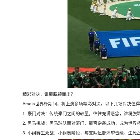
精彩对决，谁能脱颖而出？
Amala世界杯期间，将上演多场精彩对决。以下几场对决值
1. 豪门对决：传统豪门之间的较量，往往充满悬念，谁将脱
2. 黑马挑战：黑马球队面对豪门，能否逆袭成功，成为世界
3. 小组赛生死战：小组赛阶段，每支队伍都渴望晋级，生死