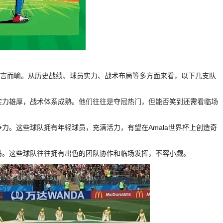
度不言而喻。从历史战绩、球员实力、战术布局等多方面来看，以下几支队
员实力雄厚，战术体系成熟。他们往往是夺冠热门，但能否笑到还需看临场
争力。这些球队拥有年轻球员，充满活力，有望在Amala世界杯上创造奇
黑马。这些球队往往拥有出色的团队协作和临场发挥，不容小觑。