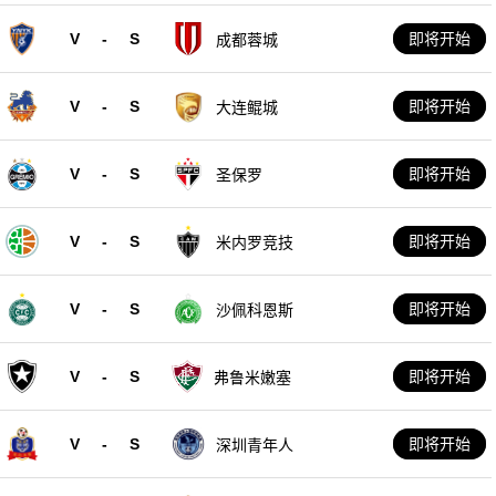
V
-
S
即将开始
成都蓉城
V
-
S
即将开始
大连鲲城
V
-
S
即将开始
圣保罗
V
-
S
即将开始
米内罗竞技
V
-
S
即将开始
沙佩科恩斯
V
-
S
即将开始
弗鲁米嫩塞
V
-
S
即将开始
深圳青年人