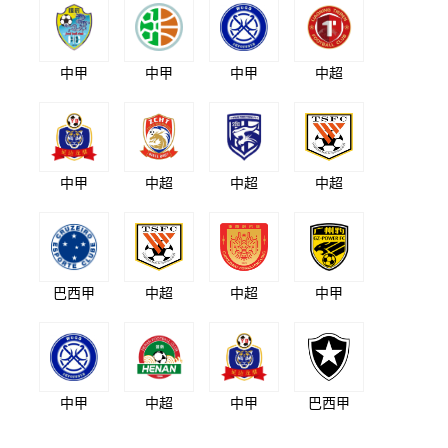
中甲
中甲
中甲
中超
中甲
中超
中超
中超
巴西甲
中超
中超
中甲
中甲
中超
中甲
巴西甲