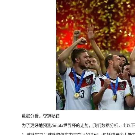
数据分析，夺冠秘籍
为了更好地预测Amala世界杯的走势，我们数据分析，出以
1. 球队实力：球队整体实力是夺冠的基础，包括球员个人能