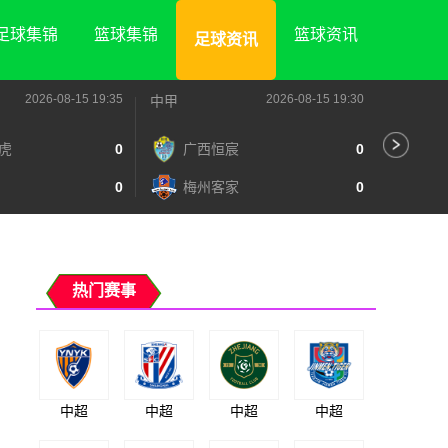
足球集锦
篮球集锦
篮球资讯
足球资讯
2026-08-15 19:35
2026-08-15 19:30
中甲
中甲
虎
0
广西恒宸
0
陕
0
梅州客家
0
长
热门赛事
中超
中超
中超
中超