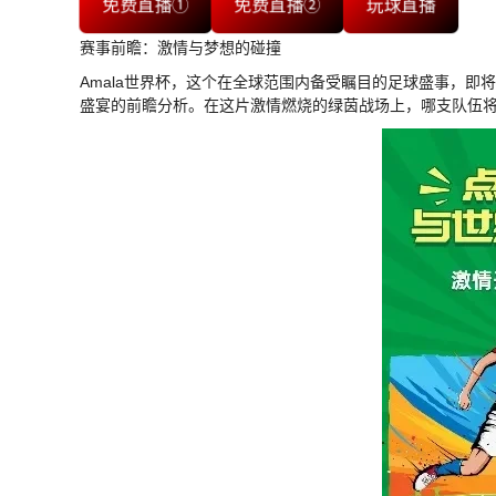
免费直播①
免费直播②
玩球直播
赛事前瞻：激情与梦想的碰撞
Amala世界杯，这个在全球范围内备受瞩目的足球盛事，
盛宴的前瞻分析。在这片激情燃烧的绿茵战场上，哪支队伍