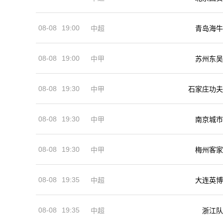
08-08
19:00
中超
青岛海牛
08-08
19:00
中甲
苏州东吴
08-08
19:30
中甲
石家庄功夫
08-08
19:30
中甲
南京城市
08-08
19:30
中甲
梅州客家
08-08
19:35
中超
大连英博
08-08
19:35
中超
浙江队