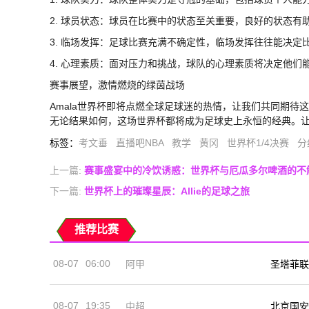
2. 球员状态：球员在比赛中的状态至关重要，良好的状态有
3. 临场发挥：足球比赛充满不确定性，临场发挥往往能决定
4. 心理素质：面对压力和挑战，球队的心理素质将决定他们
赛事展望，激情燃烧的绿茵战场
Amala世界杯即将点燃全球足球迷的热情，让我们共同期
无论结果如何，这场世界杯都将成为足球史上永恒的经典。
标签
：
考文垂
直播吧NBA
教学
黄冈
世界杯1/4决赛
分
上一篇:
赛事盛宴中的冷饮诱惑：世界杯与厄瓜多尔啤酒的不
下一篇:
世界杯上的璀璨星辰：Allie的足球之旅
推荐比赛
08-07
06:00
阿甲
圣塔菲联
08-07
19:35
中超
北京国安