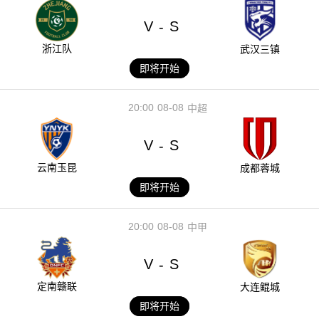
V
S
-
浙江队
武汉三镇
即将开始
20:00
08-08
中超
V
S
-
云南玉昆
成都蓉城
即将开始
20:00
08-08
中甲
V
S
-
定南赣联
大连鲲城
即将开始