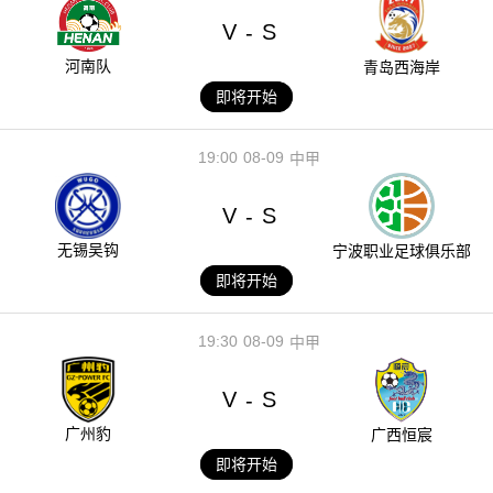
V
S
-
河南队
青岛西海岸
即将开始
19:00
08-09
中甲
V
S
-
无锡吴钩
宁波职业足球俱乐部
即将开始
19:30
08-09
中甲
V
S
-
广州豹
广西恒宸
即将开始