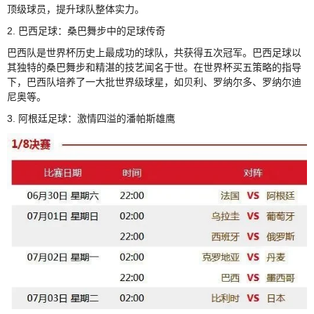
顶级球员，提升球队整体实力。
2. 巴西足球：桑巴舞步中的足球传奇
巴西队是世界杯历史上最成功的球队，共获得五次冠军。巴西足球以
其独特的桑巴舞步和精湛的技艺闻名于世。在世界杯买五策略的指导
下，巴西队培养了一大批世界级球星，如贝利、罗纳尔多、罗纳尔迪
尼奥等。
3. 阿根廷足球：激情四溢的潘帕斯雄鹰