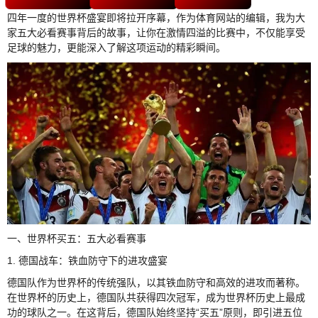
四年一度的世界杯盛宴即将拉开序幕，作为体育网站的编辑，我为大
家五大必看赛事背后的故事，让你在激情四溢的比赛中，不仅能享受
足球的魅力，更能深入了解这项运动的精彩瞬间。
一、世界杯买五：五大必看赛事
1. 德国战车：铁血防守下的进攻盛宴
德国队作为世界杯的传统强队，以其铁血防守和高效的进攻而著称。
在世界杯的历史上，德国队共获得四次冠军，成为世界杯历史上最成
功的球队之一。在这背后，德国队始终坚持“买五”原则，即引进五位