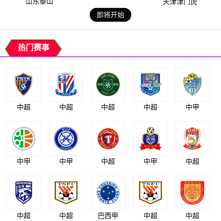
山东泰山
天津津门虎
即将开始
热门赛事
中超
中超
中超
中超
中甲
中甲
中甲
中超
中甲
中超
中超
中超
巴西甲
中超
中超