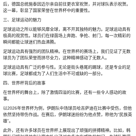
后，德国总统施泰因迈尔亲自前往更衣室祝贺，并对球队表示祝贺。
这一幕，彰显了国家荣誉在世界杯中的重要性。
三、足球运动的魅力
足球运动之所以能够风靡全球，离不开其独特的魅力。足球运动具有
极高的观赏性。球员们在绿茵场上奔跑、争抢、射门，每一次精彩的
瞬间都能让球迷们热血沸腾。
足球运动具有强烈的团队精神。在世界杯的赛场上，我们见证了无数
球员为了团队荣誉而拼尽全力，这种精神感动了无数人。
足球运动具有广泛的参与性。无论是街头巷尾的踢球，还是专业的足
球比赛，足球都成为了人们生活中不可或缺的一部分。
四、世界杯背后的故事
在世界杯的舞台上，除了激情四溢的比赛，还有一些令人感动的故
事。
以2026年世界杯为例，伊朗队中场球员哈吉萨迪在比赛中受伤，但他
依然坚持带伤作战。在赛后，伊朗球迷纷纷为他点赞，称他为“民族英
雄”。
此外，还有许多球员在世界杯上展现出了顽强的拼搏精神。比如，韩