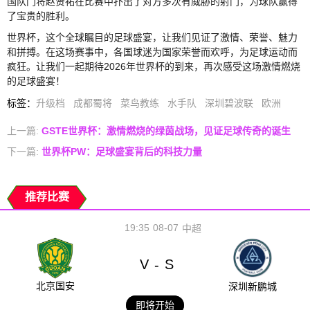
国队门将赵贤祐在比赛中扑出了对方多次有威胁的射门，为球队赢得
了宝贵的胜利。
世界杯，这个全球瞩目的足球盛宴，让我们见证了激情、荣誉、魅力
和拼搏。在这场赛事中，各国球迷为国家荣誉而欢呼，为足球运动而
疯狂。让我们一起期待2026年世界杯的到来，再次感受这场激情燃烧
的足球盛宴！
标签
：
升级档
成都蜀将
菜鸟教练
水手队
深圳碧波联
欧洲
上一篇:
GSTE世界杯：激情燃烧的绿茵战场，见证足球传奇的诞生
下一篇:
世界杯PW：足球盛宴背后的科技力量
推荐比赛
19:35
08-07
中超
V
S
-
北京国安
深圳新鹏城
即将开始