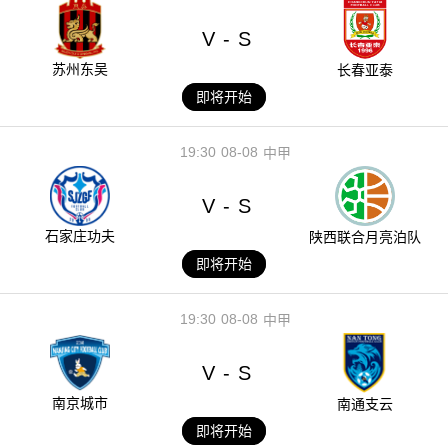
V
S
-
苏州东吴
长春亚泰
即将开始
19:30
08-08
中甲
V
S
-
石家庄功夫
陕西联合月亮泊队
即将开始
19:30
08-08
中甲
V
S
-
南京城市
南通支云
即将开始