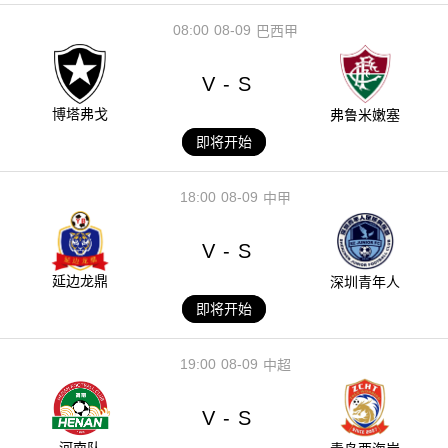
08:00
08-09
巴西甲
V
S
-
博塔弗戈
弗鲁米嫩塞
即将开始
18:00
08-09
中甲
V
S
-
延边龙鼎
深圳青年人
即将开始
19:00
08-09
中超
V
S
-