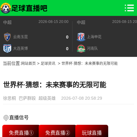
2026-08-15 20:00
2026-08-15 20
中超
中超
0
云南玉昆
上海申花
0
大连英博
河南队
当前位置:
>
>
网站首页
足球资讯
世界杯·猜想：未来赛事的无限可能
世界杯·猜想：未来赛事的无限可能
徐思桐
巴萨群殴
超级英雄
2026-07-08 20:58:29
直播信号
免费直播①
免费直播②
玩球直播