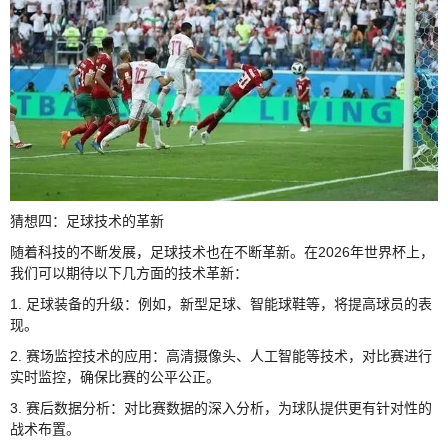
猜想四：足球技术的革新
随着科技的不断发展，足球技术也在不断革新。在2026年世界杯上，
我们可以期待以下几方面的技术革新：
1. 足球装备的升级：例如，新型足球、智能球鞋等，将提高球员的表
现。
2. 赛场监控技术的应用：高清摄像头、人工智能等技术，对比赛进行
实时监控，确保比赛的公平公正。
3. 赛后数据分析：对比赛数据的深入分析，为球队提供更有针对性的
战术布置。