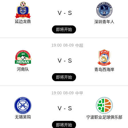
V
S
-
延边龙鼎
深圳青年人
即将开始
19:00
08-09
中超
V
S
-
河南队
青岛西海岸
即将开始
19:00
08-09
中甲
V
S
-
无锡吴钩
宁波职业足球俱乐部
即将开始