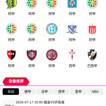
阿甲
阿甲
阿甲
阿甲
阿甲
阿甲
阿甲
阿甲
阿甲
阿甲
阿甲
阿甲
阿甲
西甲
巴西甲
录像推荐
英超
德甲
法甲
西甲
意甲
NBA
2026-07-17 10:00 掘金VS开拓者