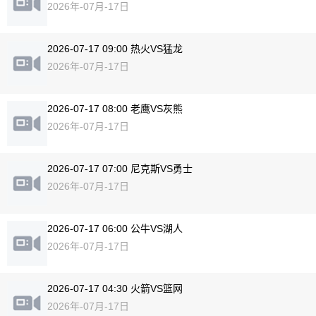
2026年-07月-17日
2026-07-17 09:00 热火VS猛龙
2026年-07月-17日
2026-07-17 08:00 老鹰VS灰熊
2026年-07月-17日
2026-07-17 07:00 尼克斯VS勇士
2026年-07月-17日
2026-07-17 06:00 公牛VS湖人
2026年-07月-17日
2026-07-17 04:30 火箭VS篮网
2026年-07月-17日