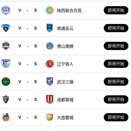
V
-
S
即将开始
陕西联合月亮泊
队
V
-
S
即将开始
南通支云
V
-
S
即将开始
佛山南狮
V
-
S
即将开始
辽宁铁人
V
-
S
即将开始
武汉三镇
V
-
S
即将开始
成都蓉城
V
-
S
即将开始
大连鲲城