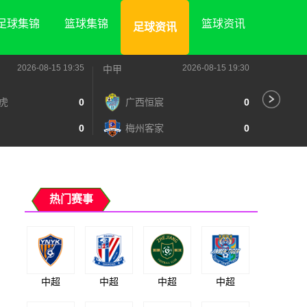
足球集锦
篮球集锦
篮球资讯
足球资讯
2026-08-15 19:35
2026-08-15 19:30
中甲
中甲
虎
0
广西恒宸
0
陕
0
梅州客家
0
长
热门赛事
中超
中超
中超
中超