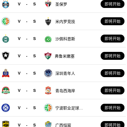
V
-
S
即将开始
圣保罗
V
-
S
即将开始
米内罗竞技
V
-
S
即将开始
沙佩科恩斯
V
-
S
即将开始
弗鲁米嫩塞
V
-
S
即将开始
深圳青年人
V
-
S
即将开始
青岛西海岸
V
-
S
即将开始
宁波职业足球俱
乐部
V
-
S
即将开始
广西恒宸