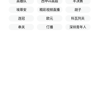
英雄队
西甲vs英超
半决赛
埃蒂安
精彩视频直播
胡子
连冠
欧元
科瓦列夫
串关
仃播
深圳青年人