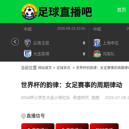
首页
2026-08-15 20:00
2
中超
中超
云南玉昆
0
上海申花
大连英博
0
河南队
当前位置:
>
>
网站首页
足球资讯
世界杯的韵律：女足赛事的周期律
世界杯的韵律：女足赛事的周期律动
2034杯小学生大会小将红队
奇迹时代
抱枕
2026-07-08 
直播信号