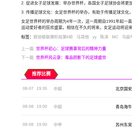
2. 促进女子足球发展：举办世界杯，各国女子足球协会将
3. 传播足球文化：女足世界杯的举办，有助于传播足球文化
女足世界杯的举办周期为4年一次，这一周期自1991年起一
运动爱好者的狂欢盛宴。相信在不久的将来，女足运动将迎
标签
：
欧协联联赛阶段第6轮
马耳他
yy
陈泽
MC
乌兹
上一篇:
世界杯初心：足球赛事背后的精神力量
下一篇:
世界杯风云录：毒品阴影下的足球盛世
推荐比赛
08-07
19:35
中超
北京国安
08-08
19:00
中超
青岛海牛
08-08
19:00
中甲
苏州东吴