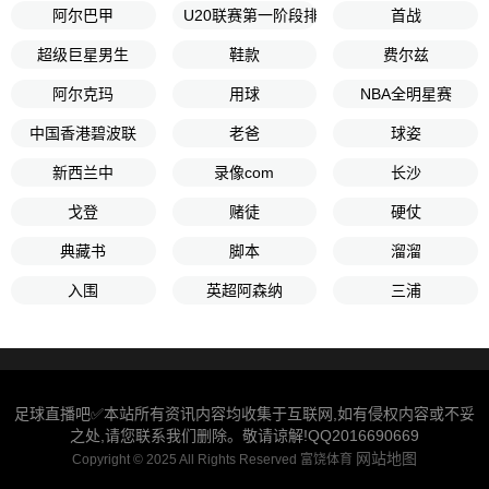
阿尔巴甲
U20联赛第一阶段排位赛1第3轮
首战
超级巨星男生
鞋款
费尔兹
阿尔克玛
用球
NBA全明星赛
中国香港碧波联
老爸
球姿
新西兰中
录像com
长沙
戈登
赌徒
硬仗
典藏书
脚本
溜溜
入围
英超阿森纳
三浦
足球直播吧✅本站所有资讯内容均收集于互联网,如有侵权内容或不妥
之处,请您联系我们删除。敬请谅解!QQ2016690669
网站地图
Copyright © 2025 All Rights Reserved 富饶体育