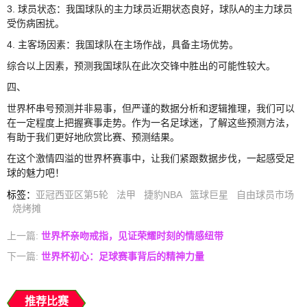
3. 球员状态：我国球队的主力球员近期状态良好，球队A的主力球员
受伤病困扰。
4. 主客场因素：我国球队在主场作战，具备主场优势。
综合以上因素，预测我国球队在此次交锋中胜出的可能性较大。
四、
世界杯串号预测并非易事，但严谨的数据分析和逻辑推理，我们可以
在一定程度上把握赛事走势。作为一名足球迷，了解这些预测方法，
有助于我们更好地欣赏比赛、预测结果。
在这个激情四溢的世界杯赛事中，让我们紧跟数据步伐，一起感受足
球的魅力吧！
标签
：
亚冠西亚区第5轮
法甲
捷豹NBA
篮球巨星
自由球员市场
烧烤摊
上一篇:
世界杯亲吻戒指，见证荣耀时刻的情感纽带
下一篇:
世界杯初心：足球赛事背后的精神力量
推荐比赛