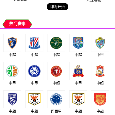
即将开始
热门赛事
中超
中超
中超
中超
中甲
中甲
中甲
中超
中甲
中超
中超
中超
巴西甲
中超
中超