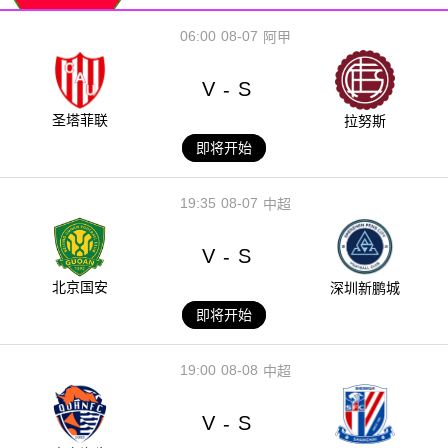
06:00
08-07
阿甲
V
S
-
圣塔菲联
拉努斯
即将开始
19:35
08-07
中超
V
S
-
北京国安
深圳新鹏城
即将开始
19:00
08-08
中超
V
S
-