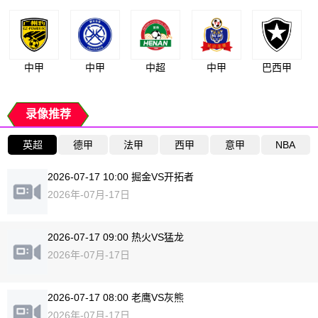
中甲
中甲
中超
中甲
巴西甲
录像推荐
英超
德甲
法甲
西甲
意甲
NBA
2026-07-17 10:00 掘金VS开拓者
2026年-07月-17日
2026-07-17 09:00 热火VS猛龙
2026年-07月-17日
2026-07-17 08:00 老鹰VS灰熊
2026年-07月-17日