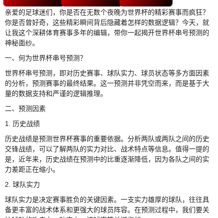
亲爱的足球迷们，你是否在无数个夜晚为世界杯的精彩赛事而疯狂？
你是否曾好奇，这些精彩瞬间背后隐藏着怎样的数据逻辑？今天，就
让我这个深耕体育赛事多年的编辑，带你一起揭开世界杯串号预测的
神秘面纱。
一、何为世界杯串号预测？
世界杯串号预测，即对历史赛事、球队实力、球员状态等多方面因素
的分析，预测赛事的最终结果。这一预测并非凭空而来，而是基于大
量的数据支持和严谨的逻辑推理。
二、预测因素
1. 历史战绩
历史战绩是预测世界杯赛事的重要依据。分析两队或两队之间的历史
交锋战绩，可以了解两队的实力对比、战术特点等信息。值得一提的
是，近年来，历史战绩在预测中的比重逐渐降低，因为各队之间的实
力差距正在缩小。
2. 球队实力
球队实力是决定赛事胜负的关键因素。一支实力雄厚的球队，往往具
备更丰富的战术体系和更强大的球员阵容。在预测过程中，我们要关