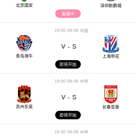
北京国安
深圳新鹏城
直播中
19:00
08-08
中超
V
S
-
青岛海牛
上海申花
即将开始
19:00
08-08
中甲
V
S
-
苏州东吴
长春亚泰
即将开始
19:30
08-08
中甲