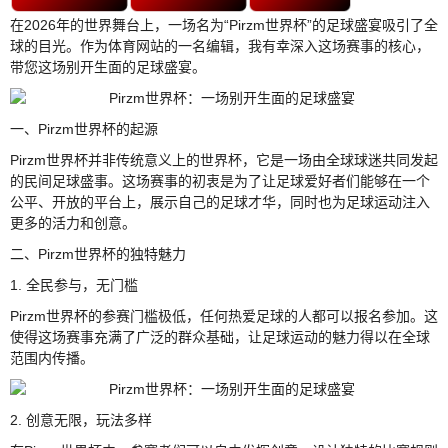
在2026年的世界舞台上，一场名为“Pirzm世界杯”的足球盛宴吸引了全
球的目光。作为体育网站的一名编辑，我有幸深入这场赛事的核心，
带您这场别开生面的足球盛宴。
一、Pirzm世界杯的起源
Pirzm世界杯并非传统意义上的世界杯，它是一场由全球球迷共同发起
的民间足球盛事。这场赛事的初衷是为了让足球爱好者们能够在一个
公平、开放的平台上，展示自己的足球才华，同时也为足球运动注入
更多的活力和创意。
二、Pirzm世界杯的独特魅力
1. 全民参与，无门槛
Pirzm世界杯的参赛门槛极低，任何热爱足球的人都可以报名参加。这
使得这场赛事充满了广泛的群众基础，让足球运动的魅力得以在全球
范围内传播。
2. 创意无限，玩法多样