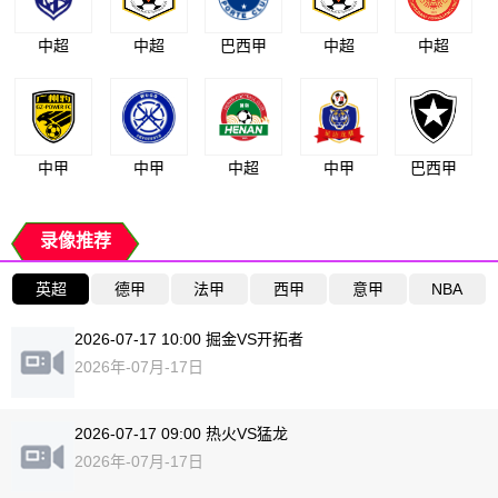
中超
中超
巴西甲
中超
中超
中甲
中甲
中超
中甲
巴西甲
录像推荐
英超
德甲
法甲
西甲
意甲
NBA
2026-07-17 10:00 掘金VS开拓者
2026年-07月-17日
2026-07-17 09:00 热火VS猛龙
2026年-07月-17日