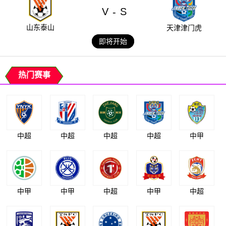
V
S
-
山东泰山
天津津门虎
即将开始
热门赛事
中超
中超
中超
中超
中甲
中甲
中甲
中超
中甲
中超