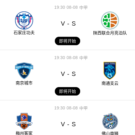
19:30
08-08
中甲
V
S
-
石家庄功夫
陕西联合月亮泊队
即将开始
19:30
08-08
中甲
V
S
-
南京城市
南通支云
即将开始
19:30
08-08
中甲
V
S
-
梅州客家
佛山南狮