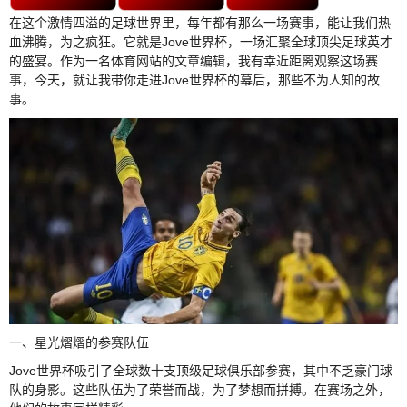
在这个激情四溢的足球世界里，每年都有那么一场赛事，能让我们热
血沸腾，为之疯狂。它就是Jove世界杯，一场汇聚全球顶尖足球英才
的盛宴。作为一名体育网站的文章编辑，我有幸近距离观察这场赛
事，今天，就让我带你走进Jove世界杯的幕后，那些不为人知的故
事。
一、星光熠熠的参赛队伍
Jove世界杯吸引了全球数十支顶级足球俱乐部参赛，其中不乏豪门球
队的身影。这些队伍为了荣誉而战，为了梦想而拼搏。在赛场之外，