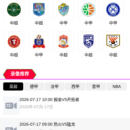
中超
中超
中甲
中甲
中甲
中超
中甲
中超
中超
中超
录像推荐
英超
德甲
法甲
西甲
意甲
NBA
2026-07-17 10:00 掘金VS开拓者
2026年-07月-17日
2026-07-17 09:00 热火VS猛龙