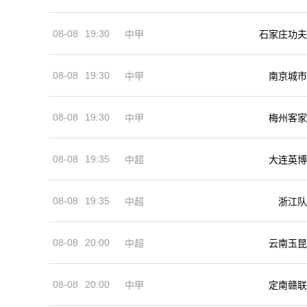
08-08
19:30
中甲
石家庄功夫
08-08
19:30
中甲
南京城市
08-08
19:30
中甲
梅州客家
08-08
19:35
中超
大连英博
08-08
19:35
中超
浙江队
08-08
20:00
中超
云南玉昆
08-08
20:00
中甲
定南赣联