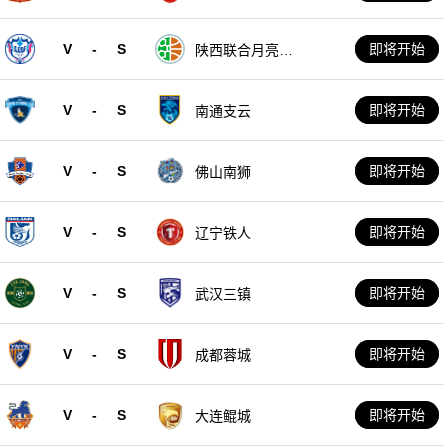
V
-
S
即将开始
陕西联合月亮泊
队
V
-
S
即将开始
南通支云
V
-
S
即将开始
佛山南狮
V
-
S
即将开始
辽宁铁人
V
-
S
即将开始
武汉三镇
V
-
S
即将开始
成都蓉城
V
-
S
即将开始
大连鲲城