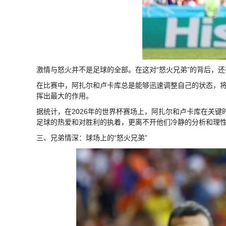
激情与怒火并不是足球的全部。在这对“怒火兄弟”的背后，
在比赛中，阿扎尔和卢卡库总是能够迅速调整自己的状态，
挥出最大的作用。
据统计，在2026年的世界杯赛场上，阿扎尔和卢卡库在关
足球的热爱和对胜利的执着，更离不开他们冷静的分析和理
三、兄弟情深：球场上的“怒火兄弟”