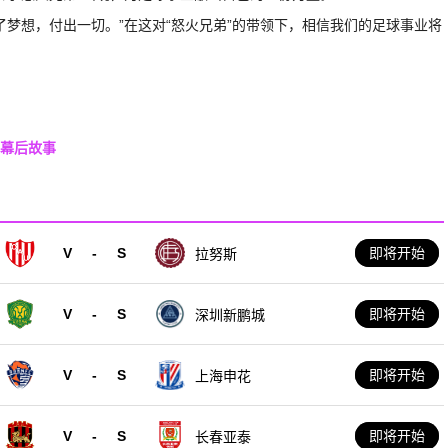
梦想，付出一切。”在这对“怒火兄弟”的带领下，相信我们的足球事业将
的幕后故事
V
-
S
即将开始
拉努斯
V
-
S
即将开始
深圳新鹏城
V
-
S
即将开始
上海申花
V
-
S
即将开始
长春亚泰