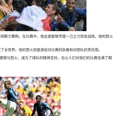
的洞察力著称。在比赛中，他总是能够凭借一己之力改变战局，他的怒火
服了全世界。他的怒火则是源自对比赛的执着和对团队的责任感。
的激情与怒火，成为了球队的精神支柱，也让人们对他们的比赛充满了期