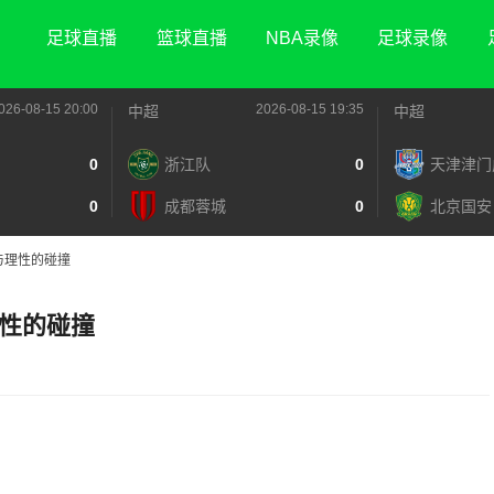
足球直播
篮球直播
NBA录像
足球录像
026-08-15 20:00
2026-08-15 19:35
中超
中超
0
浙江队
0
天津津门
0
成都蓉城
0
北京国安
与理性的碰撞
理性的碰撞