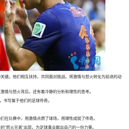
的关键。他们相互扶持，共同面对挑战，将激情与怒火转化为前进的动
在激情与怒火背后，还有着冷静的分析和理性的思考。
色，书写属于他们的足球传奇。
他们在比赛中，用激情点燃了球场，用理性成就了传奇。
的“怒火兄弟”出现，为足球事业献出自己的一份力量。