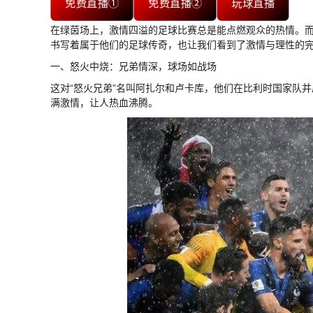
免费直播①
免费直播②
玩球直播
在绿茵场上，激情四溢的足球比赛总是能点燃观众的热情。而
书写着属于他们的足球传奇，也让我们看到了激情与理性的
一、怒火中烧：兄弟情深，球场如战场
这对“怒火兄弟”名叫阿扎尔和卢卡库，他们在比利时国家队
满激情，让人热血沸腾。