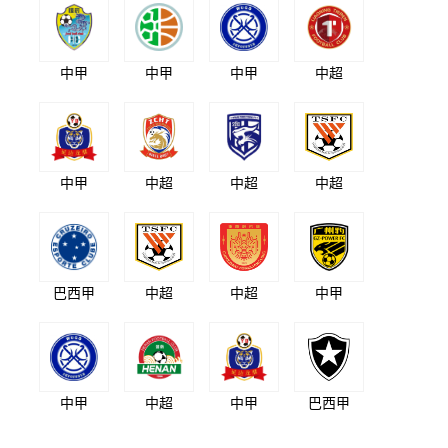
中甲
中甲
中甲
中超
中甲
中超
中超
中超
巴西甲
中超
中超
中甲
中甲
中超
中甲
巴西甲