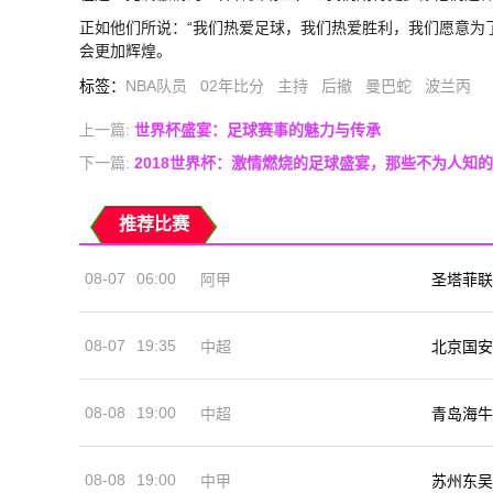
正如他们所说：“我们热爱足球，我们热爱胜利，我们愿意为了
会更加辉煌。
标签
：
NBA队员
02年比分
主持
后撤
曼巴蛇
波兰丙
上一篇:
世界杯盛宴：足球赛事的魅力与传承
下一篇:
2018世界杯：激情燃烧的足球盛宴，那些不为人知
推荐比赛
08-07
06:00
阿甲
圣塔菲联
08-07
19:35
中超
北京国安
08-08
19:00
中超
青岛海牛
08-08
19:00
中甲
苏州东吴