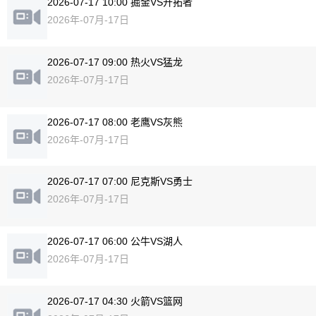
2026-07-17 10:00 掘金VS开拓者
2026年-07月-17日
2026-07-17 09:00 热火VS猛龙
2026年-07月-17日
2026-07-17 08:00 老鹰VS灰熊
2026年-07月-17日
2026-07-17 07:00 尼克斯VS勇士
2026年-07月-17日
2026-07-17 06:00 公牛VS湖人
2026年-07月-17日
2026-07-17 04:30 火箭VS篮网