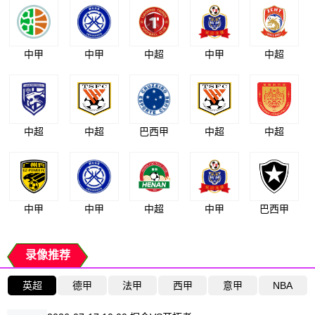
中甲
中甲
中超
中甲
中超
中超
中超
巴西甲
中超
中超
中甲
中甲
中超
中甲
巴西甲
录像推荐
英超
德甲
法甲
西甲
意甲
NBA