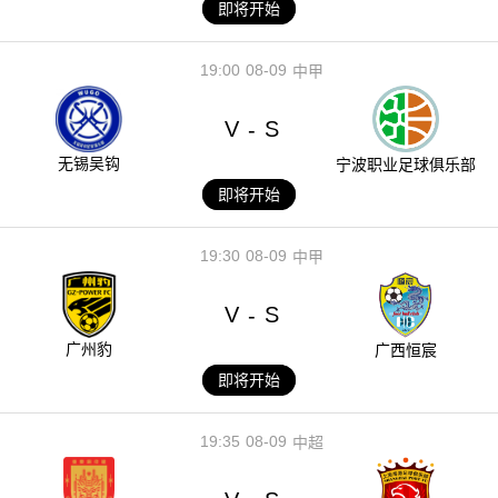
即将开始
19:00
08-09
中甲
V
S
-
无锡吴钩
宁波职业足球俱乐部
即将开始
19:30
08-09
中甲
V
S
-
广州豹
广西恒宸
即将开始
19:35
08-09
中超