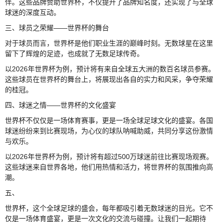
伴。这些品牌赞助世界杯，不仅提升了品牌知名度，还实现了与全球
球迷的深度互动。
三、球员之荣耀——世界杯的舞台
对于球员而言，世界杯是他们职业生涯的巅峰时刻。无数球星在这里
留下了辉煌的足迹，也成就了无数足球传奇。
以2026年世界杯为例，预计将有来自全球五大洲的数百名球员参赛。
这些球员在世界杯的舞台上，将展现出各自的实力和风采，争夺荣耀
的桂冠。
四、球迷之情——世界杯的文化盛宴
世界杯不仅仅是一场体育赛事，更是一场全球足球文化的盛宴。各国
球迷纷纷来到比赛现场，为心仪的球队呐喊助威，共同分享这份激情
与欢乐。
以2026年世界杯为例，预计将有超过500万球迷前往比赛现场观赛。
这些球迷来自世界各地，他们用热情和活力，将世界杯的氛围推向高
潮。
五、
世界杯，这个全球足球的盛会，每年都吸引着无数球迷的目光。它不
仅是一场体育盛宴，更是一次文化的交流与碰撞。让我们一起期待