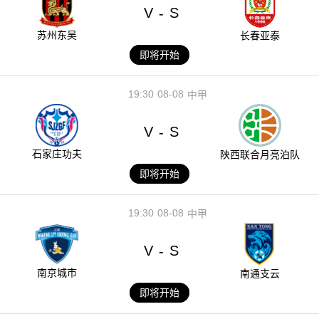
V
S
-
苏州东吴
长春亚泰
即将开始
19:30
08-08
中甲
V
S
-
石家庄功夫
陕西联合月亮泊队
即将开始
19:30
08-08
中甲
V
S
-
南京城市
南通支云
即将开始