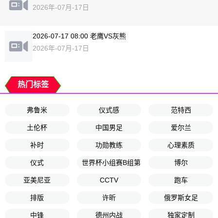
2026年-07月-17日
2026-07-17 08:00 老鹰VS灰熊
2026年-07月-17日
热门标签
弗鲁米
仪式感
范特西
土伦杯
中国男足
爱尔兰
补时
功勋教练
心理素质
仪式
世界杯小组赛B组第3轮
博尔
亚美尼亚
CCTV
跑车
排版
许昕
俄罗斯女足
中锋
德州内战
独家定制