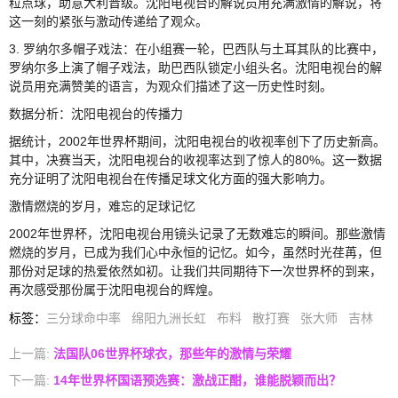
粒点球，助意大利晋级。沈阳电视台的解说员用充满激情的解说，将
这一刻的紧张与激动传递给了观众。
3. 罗纳尔多帽子戏法：在小组赛一轮，巴西队与土耳其队的比赛中，
罗纳尔多上演了帽子戏法，助巴西队锁定小组头名。沈阳电视台的解
说员用充满赞美的语言，为观众们描述了这一历史性时刻。
数据分析：沈阳电视台的传播力
据统计，2002年世界杯期间，沈阳电视台的收视率创下了历史新高。
其中，决赛当天，沈阳电视台的收视率达到了惊人的80%。这一数据
充分证明了沈阳电视台在传播足球文化方面的强大影响力。
激情燃烧的岁月，难忘的足球记忆
2002年世界杯，沈阳电视台用镜头记录了无数难忘的瞬间。那些激情
燃烧的岁月，已成为我们心中永恒的记忆。如今，虽然时光荏苒，但
那份对足球的热爱依然如初。让我们共同期待下一次世界杯的到来，
再次感受那份属于沈阳电视台的辉煌。
标签
：
三分球命中率
绵阳九洲长虹
布料
散打赛
张大师
吉林
上一篇:
法国队06世界杯球衣，那些年的激情与荣耀
下一篇:
14年世界杯国语预选赛：激战正酣，谁能脱颖而出？