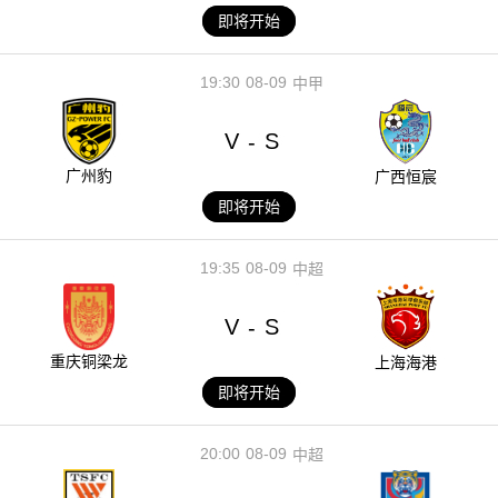
即将开始
19:30
08-09
中甲
V
S
-
广州豹
广西恒宸
即将开始
19:35
08-09
中超
V
S
-
重庆铜梁龙
上海海港
即将开始
20:00
08-09
中超