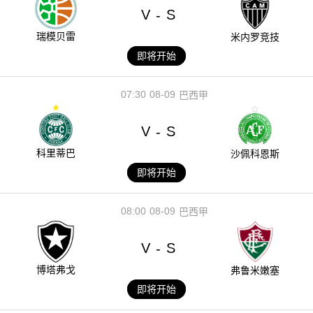
V
S
-
瑞模贝雷
米内罗竞技
即将开始
07:30
08-09
巴西甲
V
S
-
科里蒂巴
沙佩科恩斯
即将开始
08:00
08-09
巴西甲
V
S
-
博塔弗戈
弗鲁米嫩塞
即将开始