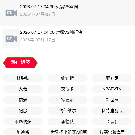
2026-07-17 04:30 火箭VS篮网
2026年-07月-17日
2026-07-17 04:00 雷霆VS独行侠
2026年-07月-17日
热门标签
林钟勋
维迪斯
亚五足
大话
突破卡
NBATVTV
南通
塞德尔
新世丞
纪念
纳什维尔
科特迪瓦队
莱昂纳多
承德队
出局
加迪斯
世界杯小组赛A组第3轮
拉塞尔和库西