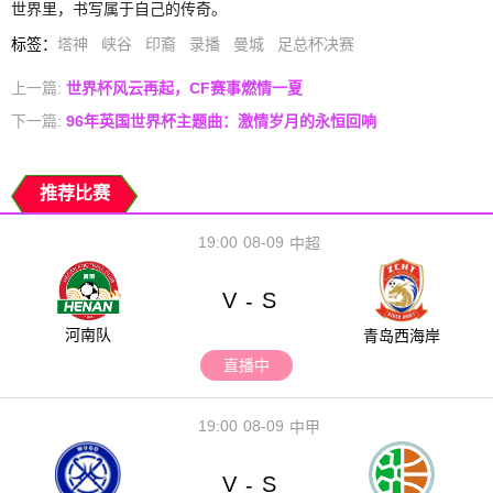
世界里，书写属于自己的传奇。
标签
：
塔神
峡谷
印裔
录播
曼城
足总杯决赛
上一篇:
世界杯风云再起，CF赛事燃情一夏
下一篇:
96年英国世界杯主题曲：激情岁月的永恒回响
推荐比赛
19:00
08-09
中超
V
S
-
河南队
青岛西海岸
直播中
19:00
08-09
中甲
V
S
-