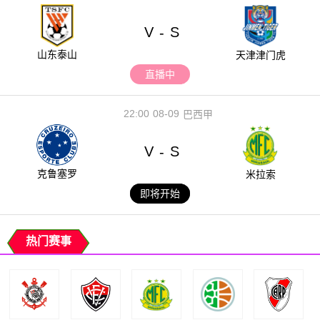
V
S
-
山东泰山
天津津门虎
直播中
22:00
08-09
巴西甲
V
S
-
克鲁塞罗
米拉索
即将开始
热门赛事