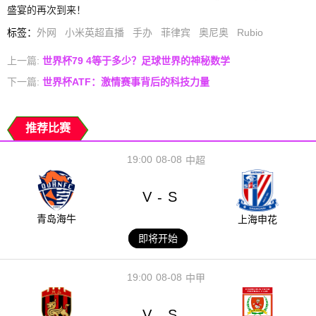
盛宴的再次到来！
标签
：
外网
小米英超直播
手办
菲律宾
奥尼奥
Rubio
上一篇:
世界杯79 4等于多少？足球世界的神秘数学
下一篇:
世界杯ATF：激情赛事背后的科技力量
推荐比赛
19:00
08-08
中超
V
S
-
青岛海牛
上海申花
即将开始
19:00
08-08
中甲
V
S
-