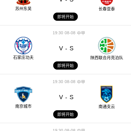
苏州东吴
长春亚泰
即将开始
19:30
08-08
中甲
V
S
-
石家庄功夫
陕西联合月亮泊队
即将开始
19:30
08-08
中甲
V
S
-
南京城市
南通支云
即将开始
19:30
08-08
中甲