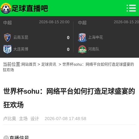
2026-08-15 20:00
2026-08-15 20
中超
中超
0
云南玉昆
上海申花
0
大连英博
河南队
当前位置:
>
>
网站首页
足球资讯
世界杯sohu：网络平台如何打造足球盛宴的
狂欢场
世界杯sohu：网络平台如何打造足球盛宴的
狂欢场
卢比奥
主场
设计
2026-07-08 17:48:58
直播信号