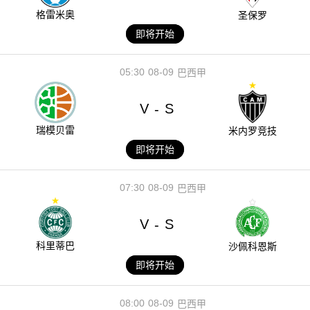
格雷米奥
圣保罗
即将开始
05:30
08-09
巴西甲
V
S
-
瑞模贝雷
米内罗竞技
即将开始
07:30
08-09
巴西甲
V
S
-
科里蒂巴
沙佩科恩斯
即将开始
08:00
08-09
巴西甲