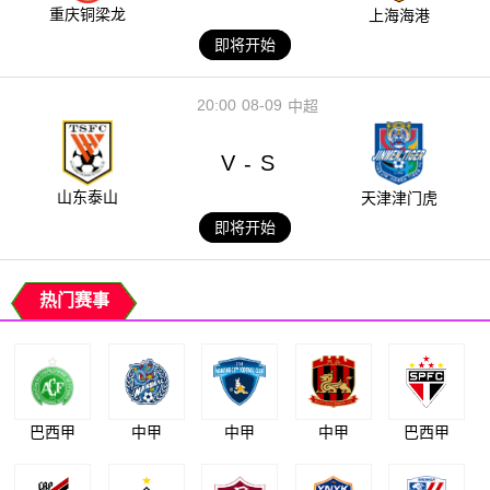
重庆铜梁龙
上海海港
即将开始
20:00
08-09
中超
V
S
-
山东泰山
天津津门虎
即将开始
热门赛事
巴西甲
中甲
中甲
中甲
巴西甲