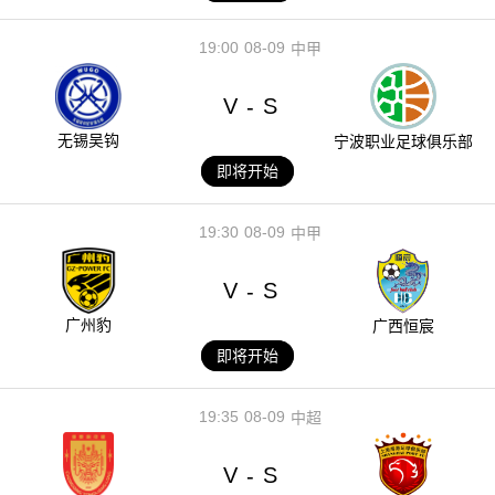
19:00
08-09
中甲
V
S
-
无锡吴钩
宁波职业足球俱乐部
即将开始
19:30
08-09
中甲
V
S
-
广州豹
广西恒宸
即将开始
19:35
08-09
中超
V
S
-