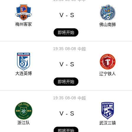
V
S
-
梅州客家
佛山南狮
即将开始
19:35
08-08
中超
V
S
-
大连英博
辽宁铁人
即将开始
19:35
08-08
中超
V
S
-
浙江队
武汉三镇
即将开始