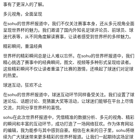
事有了更深入的了解。
多元视角，全面呈现
在sohu的世界杯报道中，我们不仅关注赛事本身，还从多元视角全面
呈现世界杯的魅力。我们邀请了国内外知名足球评论员、前球员、球
迷代表等，从不同角度解读赛事，让读者感受到世界杯的多样魅力。
精彩瞬间，重温经典
世界杯的精彩瞬间总是让人难以忘怀。在sohu的世界杯报道中，我们
精心挑选了赛事中的经典瞬间，图文、视频等多种形式呈现给读者。
这些精彩瞬间不仅让读者重温了比赛的激情，还唤起了球迷们对足球
的热爱。
球迷互动，狂欢不止
在sohu的世界杯报道中，球迷互动环节同样备受关注。我们设置了球
迷论坛、话题讨论、竞猜赢大奖等活动，让球迷们能够在平台上尽情
交流，共同分享世界杯的喜悦。
sohu在此次世界杯报道中，凭借精准的数据分析、多元的视角、精彩
的瞬间和丰富的互动环节，成功打造了一场网络狂欢。作为体育网站
的编辑，我为能参与其中感到自豪。相信在未来的日子里，sohu将继
续为广大球迷带来更多精彩的世界杯报道。让我们一起期待这场足球