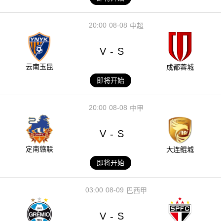
20:00
08-08
中超
V
S
-
云南玉昆
成都蓉城
即将开始
20:00
08-08
中甲
V
S
-
定南赣联
大连鲲城
即将开始
03:00
08-09
巴西甲
V
S
-