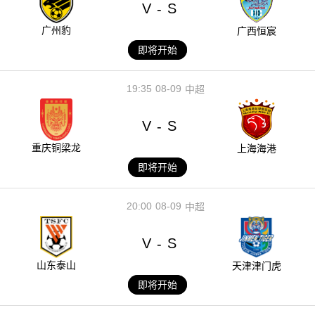
V
S
-
广州豹
广西恒宸
即将开始
19:35
08-09
中超
V
S
-
重庆铜梁龙
上海海港
即将开始
20:00
08-09
中超
V
S
-
山东泰山
天津津门虎
即将开始