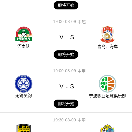
即将开始
19:00
08-09
中超
V
S
-
河南队
青岛西海岸
即将开始
19:00
08-09
中甲
V
S
-
无锡吴钩
宁波职业足球俱乐部
即将开始
19:30
08-09
中甲