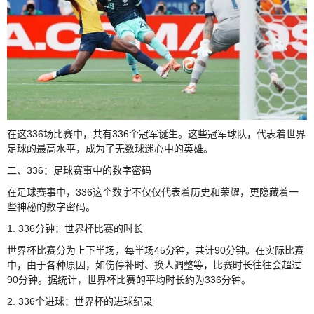
在这336场比赛中，共有336个冠军诞生。这些冠军球队，代表着世界
足球的最高水平，成为了无数球迷心中的英雄。
二、336：足球赛事中的数字密码
在足球赛事中，336这个数字不仅仅代表着历史和荣耀，更隐藏着一
些神秘的数字密码。
1. 336分钟：世界杯比赛的时长
世界杯比赛分为上下半场，每半场45分钟，共计90分钟。在实际比赛
中，由于各种原因，如伤停补时、换人调整等，比赛时长往往会超过
90分钟。据统计，世界杯比赛的平均时长约为336分钟。
2. 336个进球：世界杯的进球纪录