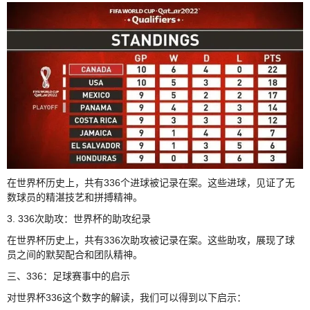
在世界杯历史上，共有336个进球被记录在案。这些进球，见证了无
数球员的精湛技艺和拼搏精神。
3. 336次助攻：世界杯的助攻纪录
在世界杯历史上，共有336次助攻被记录在案。这些助攻，展现了球
员之间的默契配合和团队精神。
三、336：足球赛事中的启示
对世界杯336这个数字的解读，我们可以得到以下启示：