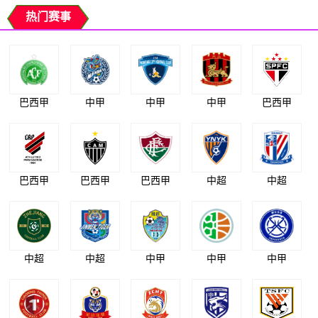
热门赛事
巴西甲
中甲
中甲
中甲
巴西甲
巴西甲
巴西甲
巴西甲
中超
中超
中超
中超
中甲
中甲
中甲