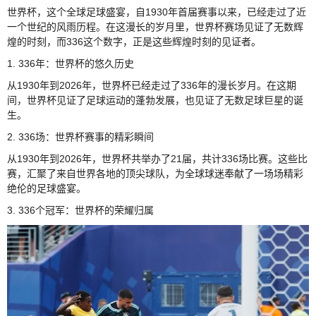
世界杯，这个全球足球盛宴，自1930年首届赛事以来，已经走过了近
一个世纪的风雨历程。在这漫长的岁月里，世界杯赛场见证了无数辉
煌的时刻，而336这个数字，正是这些辉煌时刻的见证者。
1. 336年：世界杯的悠久历史
从1930年到2026年，世界杯已经走过了336年的漫长岁月。在这期
间，世界杯见证了足球运动的蓬勃发展，也见证了无数足球巨星的诞
生。
2. 336场：世界杯赛事的精彩瞬间
从1930年到2026年，世界杯共举办了21届，共计336场比赛。这些比
赛，汇聚了来自世界各地的顶尖球队，为全球球迷奉献了一场场精彩
绝伦的足球盛宴。
3. 336个冠军：世界杯的荣耀归属