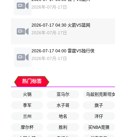
2026年-07月-17日
2026-07-17 04:30 火箭VS篮网
2026年-07月-17日
2026-07-17 04:00 雷霆VS独行侠
2026年-07月-17日
热门标签
火锅
亚马尔
乌兹别克斯坦女足
季军
水子哥
旗子
兰州
地名
洋仔
摩尔杯
胜利
买NBA竞猜