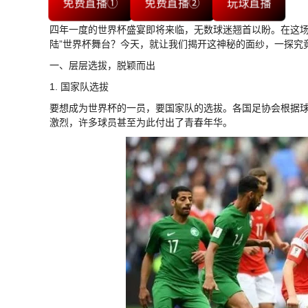
免费直播①
免费直播②
玩球直播
四年一度的世界杯盛宴即将来临，无数球迷翘首以盼。在这场
陆”世界杯舞台？今天，就让我们揭开这神秘的面纱，一探究
一、层层选拔，脱颖而出
1. 国家队选拔
要想成为世界杯的一员，要国家队的选拔。各国足协会根据
激烈，许多球员甚至为此付出了青春年华。