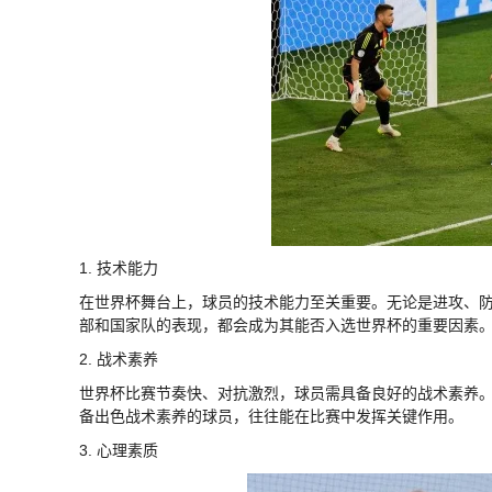
1. 技术能力
在世界杯舞台上，球员的技术能力至关重要。无论是进攻、
部和国家队的表现，都会成为其能否入选世界杯的重要因素
2. 战术素养
世界杯比赛节奏快、对抗激烈，球员需具备良好的战术素养
备出色战术素养的球员，往往能在比赛中发挥关键作用。
3. 心理素质