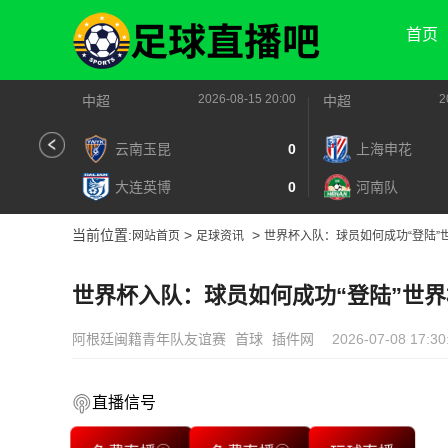
首页
2026-08-15 20:00
2
中超
中超
云南玉昆
0
上海申花
大连英博
0
河南队
当前位置:
>
>
网站首页
足球资讯
世界杯入队：球员如何成功“登陆”
世界杯入队：球员如何成功“登陆”世
阿根廷闽籍青年队友谊赛
首球
插件网
2026-07-08 17:30
直播信号