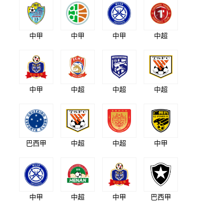
中甲
中甲
中甲
中超
中甲
中超
中超
中超
巴西甲
中超
中超
中甲
中甲
中超
中甲
巴西甲