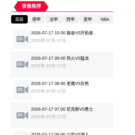
录像推荐
英超
德甲
法甲
西甲
意甲
NBA
2026-07-17 10:00 掘金VS开拓者
2026年-07月-17日
2026-07-17 09:00 热火VS猛龙
2026年-07月-17日
2026-07-17 08:00 老鹰VS灰熊
2026年-07月-17日
2026-07-17 07:00 尼克斯VS勇士
2026年-07月-17日
2026-07-17 06:00 公牛VS湖人