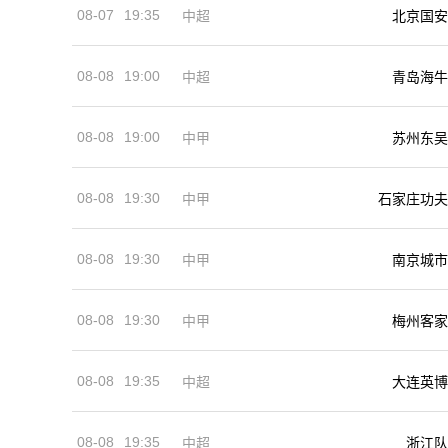
08-07
19:35
中超
北京国安
08-08
19:00
中超
青岛海牛
08-08
19:00
中甲
苏州东吴
08-08
19:30
中甲
石家庄功夫
08-08
19:30
中甲
南京城市
08-08
19:30
中甲
梅州客家
08-08
19:35
中超
大连英博
08-08
19:35
中超
浙江队