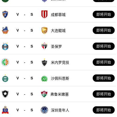
V
-
S
即将开始
成都蓉城
V
-
S
即将开始
大连鲲城
V
-
S
即将开始
圣保罗
V
-
S
即将开始
米内罗竞技
V
-
S
即将开始
沙佩科恩斯
V
-
S
即将开始
弗鲁米嫩塞
V
-
S
即将开始
深圳青年人