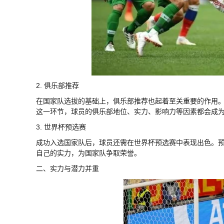
2. 俱乐部推荐
在国家队选拔的基础上，俱乐部推荐也起着至关重要的作用
这一环节，球员的俱乐部地位、实力、影响力等因素都会成
3. 世界杯预选赛
成功入选国家队后，球员还需在世界杯预选赛中表现出色。
自己的实力，为国家队争取荣誉。
二、实力与潜力并重