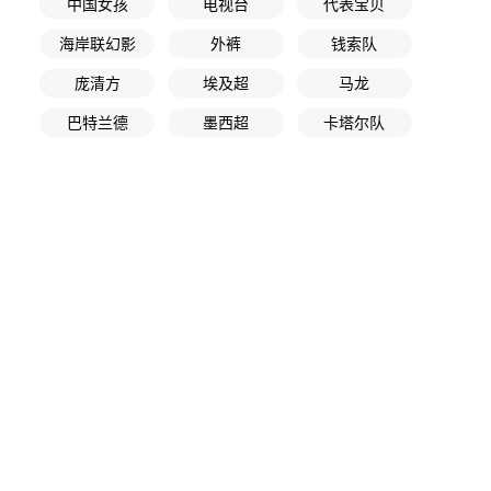
中国女孩
电视台
代表宝贝
海岸联幻影
外裤
钱索队
庞清方
埃及超
马龙
巴特兰德
墨西超
卡塔尔队