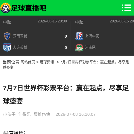
2026-08-15 20:00
2026-08-15 20
中超
中超
0
云南玉昆
上海申花
0
大连英博
河南队
当前位置:
>
>
网站首页
足球资讯
7月7日世界杯彩票平台：赢在起点，尽享足
球盛宴
7月7日世界杯彩票平台：赢在起点，尽享足
球盛宴
小伙子
佳得乐
腰椎伤病
2026-07-08 16:10:07
直播信号