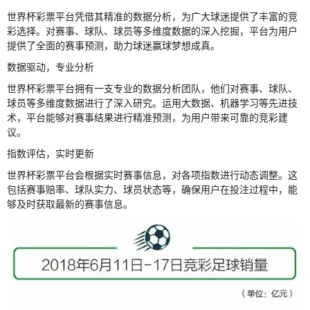
世界杯彩票平台凭借其精准的数据分析，为广大球迷提供了丰富的竞
彩选择。对赛事、球队、球员等多维度数据的深入挖掘，平台为用户
提供了全面的赛事预测，助力球迷赢球梦想成真。
数据驱动，专业分析
世界杯彩票平台拥有一支专业的数据分析团队，他们对赛事、球队、
球员等多维度数据进行了深入研究。运用大数据、机器学习等先进技
术，平台能够对赛事结果进行精准预测，为用户带来可靠的竞彩建
议。
指数评估，实时更新
世界杯彩票平台会根据实时赛事信息，对各项指数进行动态调整。这
包括赛事赔率、球队实力、球员状态等，确保用户在投注过程中，能
够及时获取最新的赛事信息。