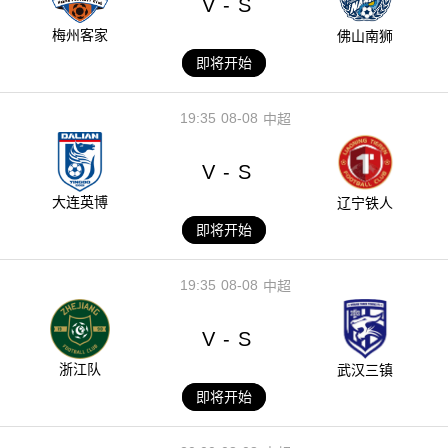
V
S
-
梅州客家
佛山南狮
即将开始
19:35
08-08
中超
V
S
-
大连英博
辽宁铁人
即将开始
19:35
08-08
中超
V
S
-
浙江队
武汉三镇
即将开始