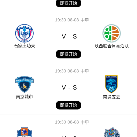
即将开始
19:30
08-08
中甲
V
S
-
石家庄功夫
陕西联合月亮泊队
即将开始
19:30
08-08
中甲
V
S
-
南京城市
南通支云
即将开始
19:30
08-08
中甲