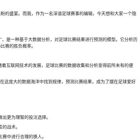
以盼的盛宴。而我，作为一名深谙足球赛事的编辑，今天想和大家一个隐
指数”，是一种基于大数据分析，对足球比赛结果进行预测的模型。它分析历
场比赛的胜负概率。
。随着互联网技术的发展，足球比赛的数据收集和分析变得前所未有的便
如何在这庞大的数据海洋中找到规律，预测比赛结果，成为了摆在足球爱好
。
而做出更为理智的投注选择。
对性的战术。
在比赛中进行合理的换人。