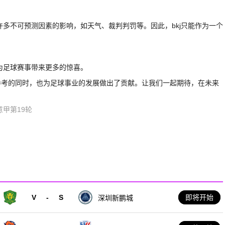
许多不可预测因素的影响，如天气、裁判判罚等。因此，bkj只能作为一个
为足球赛事带来更多的惊喜。
供参考的同时，也为足球事业的发展做出了贡献。让我们一起期待，在未来
意甲第19轮
V
-
S
即将开始
深圳新鹏城