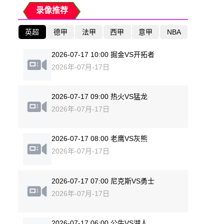
录像推荐
英超
德甲
法甲
西甲
意甲
NBA
2026-07-17 10:00 掘金VS开拓者
2026年-07月-17日
2026-07-17 09:00 热火VS猛龙
2026年-07月-17日
2026-07-17 08:00 老鹰VS灰熊
2026年-07月-17日
2026-07-17 07:00 尼克斯VS勇士
2026年-07月-17日
2026-07-17 06:00 公牛VS湖人