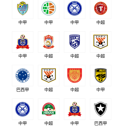
中甲
中甲
中甲
中超
中甲
中超
中超
中超
巴西甲
中超
中超
中甲
中甲
中超
中甲
巴西甲