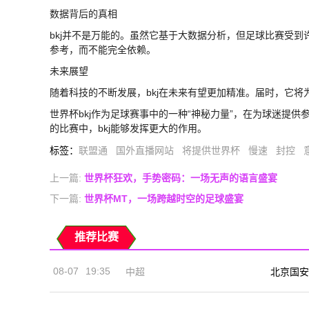
数据背后的真相
bkj并不是万能的。虽然它基于大数据分析，但足球比赛受到
参考，而不能完全依赖。
未来展望
随着科技的不断发展，bkj在未来有望更加精准。届时，它将
世界杯bkj作为足球赛事中的一种“神秘力量”，在为球迷提
的比赛中，bkj能够发挥更大的作用。
标签
：
联盟通
国外直播网站
将提供世界杯
慢速
封控
上一篇:
世界杯狂欢，手势密码：一场无声的语言盛宴
下一篇:
世界杯MT，一场跨越时空的足球盛宴
推荐比赛
08-07
19:35
中超
北京国安