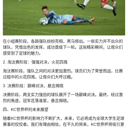
在小组赛阶段，各路强队纷纷亮相，黑马频出。一些实力并不出众的
球队，凭借出色的发挥，成功晋级下一轮。这些精彩瞬间，让观众们
感受到了足球的魅力。
2. 淘汰赛阶段：强强对决，火花四溅
淘汰赛阶段，强队之间的对决更加激烈。球员们为了荣誉而战，比赛
过程中的火花四溅，让观众们大呼过瘾。
3. 决赛阶段：巅峰对决，悬念揭晓
决赛阶段，两支实力强劲的球队展开了一场巅峰对决。最终，经过激
烈的角逐，冠军花落谁家，悬念揭晓。
四、KC世界杯的未来展望
随着KC世界杯的影响力不断扩大，未来，它必将成为全球大学生足球
赛事的佼佼者。我们有理由相信，在不久的将来，KC世界杯将吸引更