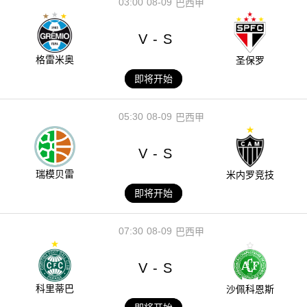
03:00
08-09
巴西甲
V
S
-
格雷米奥
圣保罗
即将开始
05:30
08-09
巴西甲
V
S
-
瑞模贝雷
米内罗竞技
即将开始
07:30
08-09
巴西甲
V
S
-
科里蒂巴
沙佩科恩斯