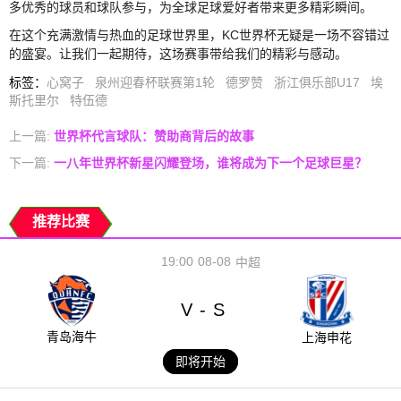
多优秀的球员和球队参与，为全球足球爱好者带来更多精彩瞬间。
在这个充满激情与热血的足球世界里，KC世界杯无疑是一场不容错过
的盛宴。让我们一起期待，这场赛事带给我们的精彩与感动。
标签
：
心窝子
泉州迎春杯联赛第1轮
德罗赞
浙江俱乐部U17
埃
斯托里尔
特伍德
上一篇:
世界杯代言球队：赞助商背后的故事
下一篇:
一八年世界杯新星闪耀登场，谁将成为下一个足球巨星？
推荐比赛
19:00
08-08
中超
V
S
-
青岛海牛
上海申花
即将开始