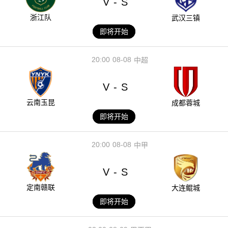
V
S
-
浙江队
武汉三镇
即将开始
20:00
08-08
中超
V
S
-
云南玉昆
成都蓉城
即将开始
20:00
08-08
中甲
V
S
-
定南赣联
大连鲲城
即将开始