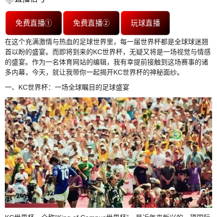
免费直播①
免费直播②
玩球直播
在这个充满激情与热血的足球世界里，每一届世界杯都是全球球迷翘
首以盼的盛宴。而即将到来的KC世界杯，无疑又将是一场视觉与情感
的盛宴。作为一名体育网站的编辑，我有幸提前接触到这场赛事的诸
多内幕，今天，就让我带你一起揭开KC世界杯的神秘面纱。
一、KC世界杯：一场全球瞩目的足球盛宴